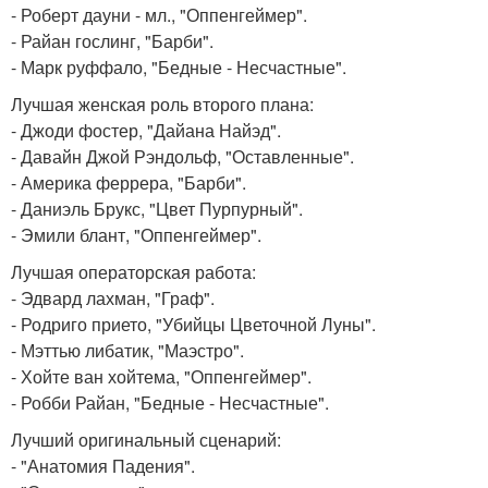
- Роберт дауни - мл., "Оппенгеймер".
- Райан гослинг, "Барби".
- Марк руффало, "Бедные - Несчастные".
Лучшая женская роль второго плана:
- Джоди фостер, "Дайана Найэд".
- Давайн Джой Рэндольф, "Оставленные".
- Америка феррера, "Барби".
- Даниэль Брукс, "Цвет Пурпурный".
- Эмили блант, "Оппенгеймер".
Лучшая операторская работа:
- Эдвард лахман, "Граф".
- Родриго прието, "Убийцы Цветочной Луны".
- Мэттью либатик, "Маэстро".
- Хойте ван хойтема, "Оппенгеймер".
- Робби Райан, "Бедные - Несчастные".
Лучший оригинальный сценарий:
- "Анатомия Падения".