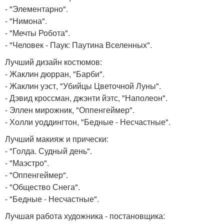
- "Элементарно".
- "Нимона".
- "Мечты Робота".
- "Человек - Паук: Паутина Вселенных".
Лучший дизайн костюмов:
- Жаклин дюрран, "Барби".
- Жаклин уэст, "Убийцы Цветочной Луны".
- Дэвид кроссман, джэнти йэтс, "Наполеон".
- Эллен мирожник, "Оппенгеймер".
- Холли уоддингтон, "Бедные - Несчастные".
Лучший макияж и прически:
- "Голда. Судный день".
- "Маэстро".
- "Оппенгеймер".
- "Общество Снега".
- "Бедные - Несчастные".
Лучшая работа художника - постановщика: