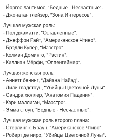
- Йоргос лантимос, "Бедные - Несчастные".
- Джонатан глейзер, "Зона Интересов".
Лучшая мужская роль:
- Пол джаматти, "Оставленные".
- Джеффри Райт, "Американское Чтиво".
- Брэдли Купер, "Маэстро".
- Колман Доминго, "Растин".
- Киллиан Мёрфи, "Оппенгеймер".
Лучшая женская роль:
- Аннетт бенинг, "Дайана Найэд".
- Лили гладстоун, "Убийцы Цветочной Луны".
- Сандра хюллер, "Анатомия Падения".
- Кэри маллиган, "Маэстро".
- Эмма стоун, "Бедные - Несчастные".
Лучшая мужская роль второго плана:
- Стерлинг к. Браун, "Американское Чтиво".
- Роберт де ниро, "Убийцы Цветочной Луны".