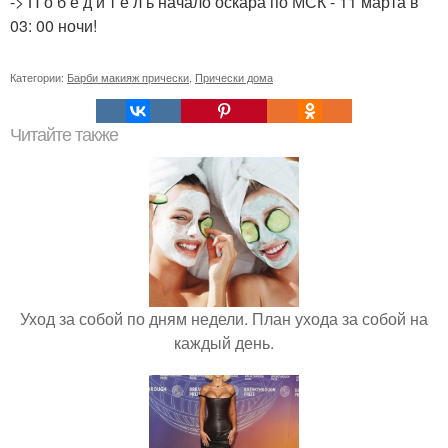
-> П о б е д и т е л ь начало оскара по МСК - 11 марта в
03: 00 ночи!
Категории:
Барби макияж прически
,
Прически дома
Читайте также
Уход за собой по дням недели. План ухода за собой на
каждый день.