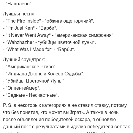
- "Наполеон".
Лучшая песня:
- "The Fire Inside" - "обжигающе горячий".
- "I'm Just Ken" - "Барби".
- "It Never Went Away" - "американская симфония".
- "Wahzhazhe" - "убийцы цветочной луны".
- "What Was I Made for" - "Барби".
Лучший саундтрек:
- "Американское Чтиво".
- "Индиана Джонс и Колесо Судьбы".
- "Убийцы Цветочной Луны".
- "Оппенгеймер".
- "Бедные - Несчастные".
P. S. в некоторых категориях я не ставил ставку, потому
что без понятия, кто может выйграть. А также в ночь
после объявления победителей оскара, я обновлю
данный пост с результатами выделив победителя вот так