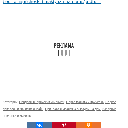
best.com/pricheski-i-makiyazh-na-domu/podbo...
Категории:
Свадебные прически и макияж
,
Образ макияж и прическа
,
Подбор
причесок и макияжа онлайн
,
Прическа и макияж с выездом на дом
,
Вечерние
прически и макияж