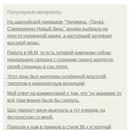
Популярные материалы
На шанхайской премьере "Человека - Паука:
Совершенно Новый День" зендея выбрала не
просто очередной наряд, а настоящий артефакт
высокой моды.
Работа в MLM, то есть сетевой компании сейчас
неразрывно связана с создание своего контента,
своей страницы в соц сетях.
Этот день был наполнен особенной красотой,
трепетом и невероятным весельем!
Мой ответ на комментарий о том, что "ну маникюр то
всё таки можно было бы сделать.
Щас приедут меня выкупать а тут очередь на
фотосессию со мной.
Приходи к нам в прикиде в стиле 90 х и получай