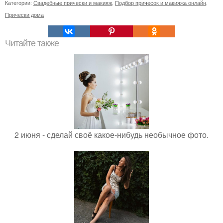
Категории:
Свадебные прически и макияж
,
Подбор причесок и макияжа онлайн
,
Прически дома
Читайте также
2 июня - сделай своё какое-нибудь необычное фото.