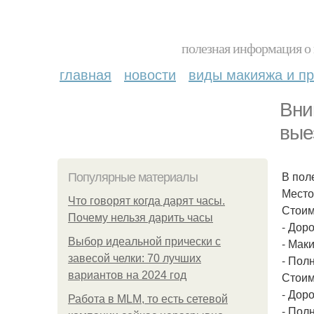
полезная информация о 
главная
новости
виды макияжа и пр
Вни
вые
В пол
Популярные материалы
Место
Что говорят когда дарят часы.
Стоим
Почему нельзя дарить часы
- Дор
Выбор идеальной прически с
- Мак
завесой челки: 70 лучших
- Пол
вариантов на 2024 год
Стоим
- Дор
Работа в MLM, то есть сетевой
- Пол