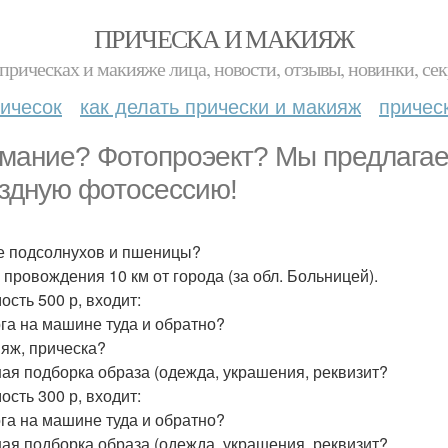
ПРИЧЕСКА И МАКИЯЖ
прическах и макияже лица, новости, отзывы, новинки, сек
ичесок
как делать прически и макияж
причес
мание? Фотопроэект? Мы предлага
здную фотосессию!
е подсолнухов и пшеницы?
 провождения 10 км от города (за обл. Больницей).
ость 500 р, входит:
ога на машине туда и обратно?
ияж, прическа?
ная подборка образа (одежда, украшения, реквизит?
ость 300 р, входит:
ога на машине туда и обратно?
ная подборка образа (одежда, украшения, реквизит?