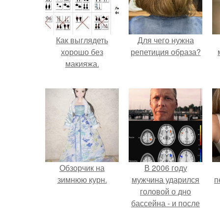
Как выглядеть
Для чего нужна
хорошо без
репетиция образа?
макияжа.
Обзорчик на
В 2006 году
зимнюю курн.
мужчина ударился
п
головой о дно
бассейна - и после
этого его жизнь