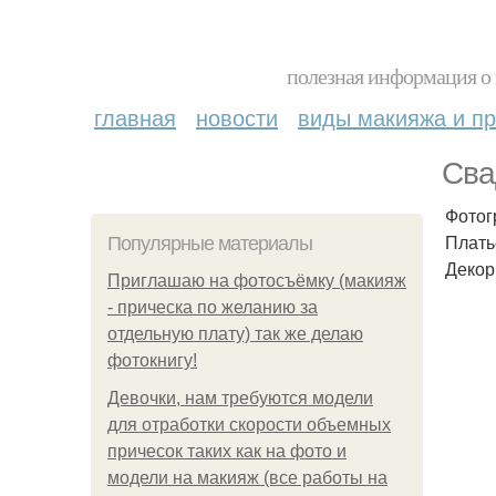
полезная информация о 
главная
новости
виды макияжа и пр
Сва
Фотог
Платье
Популярные материалы
Декор
Приглашаю на фотосъёмку (макияж
- прическа по желанию за
отдельную плату) так же делаю
фотокнигу!
Девочки, нам требуются модели
для отработки скорости объемных
причесок таких как на фото и
модели на макияж (все работы на