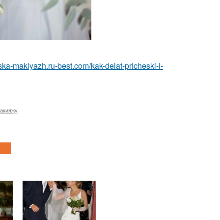
eska-makiyazh.ru-best.com/kak-delat-pricheski-i-
макияжу