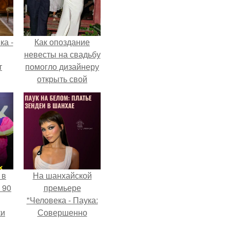
ка -
Как опоздание
невесты на свадьбу
т
помогло дизайнеру
открыть свой
о и
бренд.
бои
 в
На шанхайской
 90
премьере
"Человека - Паука:
ки
Совершенно
Новый День"