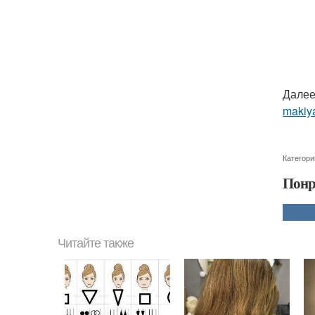
Далее
makiya
Категори
Понр
Читайте также