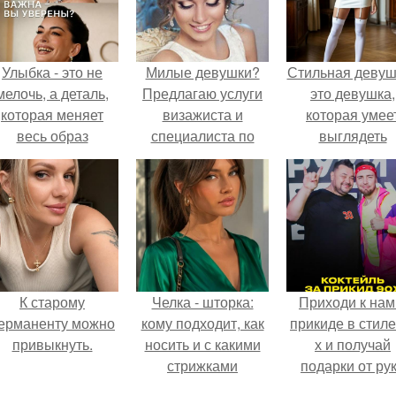
Улыбка - это не
Милые девушки?
Стильная девуш
мелочь, а деталь,
Предлагаю услуги
это девушка,
которая меняет
визажиста и
которая умее
весь образ
специалиста по
выглядеть
человека.
оформлению
привлекательн
прически образ и
элегантно в лю
желание
ситуации.
обговаривается!
К старому
Челка - шторка:
Приходи к нам
ерманенту можно
кому подходит, как
прикиде в стиле
привыкнуть.
носить и с какими
х и получай
стрижками
подарки от ру
сочетать.
вверх!