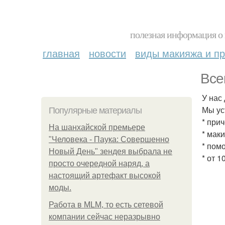
полезная информация о 
главная
новости
виды макияжа и пр
Все
У нас
Мы ус
Популярные материалы
* при
На шанхайской премьере
* мак
"Человека - Паука: Совершенно
* пом
Новый День" зендея выбрала не
* от 
просто очередной наряд, а
настоящий артефакт высокой
моды.
Работа в MLM, то есть сетевой
компании сейчас неразрывно