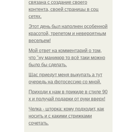
связана с создание своего
контента, своей страницы в соц
сетях.
Этот день был наполнен особенной
красотой, трепетом и невероятным
весельем!
Мой ответ на комментарий о том,
что "ну маникюр то всё таки можно
было бы сделать.
Щас приедут меня выкупать а тут
очередь на фотосессию со мной.
Приходи к нам в прикиде в стиле 90
х и получай подарки от руки вверх!
Челка - шторка: кому подходит, как
носить и с какими стрижками
сочетать.