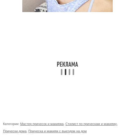
Категории:
Мастер причесок и макияжа
,
Стилист по прическам и макияжу
,
Прически дома
,
Прическа и макияж с выездом на дом