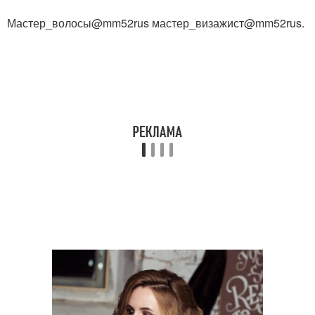
Мастер_волосы@mm52rus мастер_визажист@mm52rus.