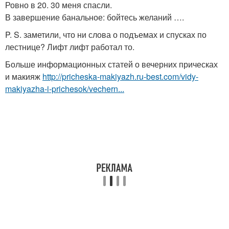
Ровно в 20. 30 меня спасли.
В завершение банальное: бойтесь желаний ….
P. S. заметили, что ни слова о подъемах и спусках по
лестнице? Лифт лифт работал то.
Больше информационных статей о вечерних прическах
и макияж
http://pricheska-makiyazh.ru-best.com/vidy-
makiyazha-i-prichesok/vechern...