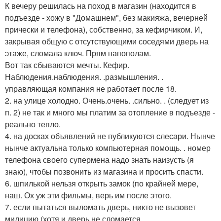
К вечеру решилась на поход в магазин (находится в
подъезде - хожу в "Домашнем", без макияжа, вечерней
прически и телефона), собственно, за кефирчиком. И,
закрывая общую с отсутствующими соседями дверь на
этаже, сломала ключ. Прям напополам.
Вот так сбываются мечты. Кефир.
Наблюдения.наблюдения. .размышления. .
управляющая компания не работает после 18.
2. на улице холодно. Очень.очень. .сильно. . (следует из
п. 2) не так и много мы платим за отопление в подъезде -
реально тепло.
4. на досках объявлений не публикуются слесари. Нынче
нынче актуальна только компьютерная помощь. . номер
телефона своего супермена надо знать наизусть (я
знаю), чтобы позвонить из магазина и просить спасти.
6. шпилькой нельзя открыть замок (по крайней мере,
наш. Ох уж эти фильмы, верь им после этого.
7. если пытаться выломать дверь, никто не вызовет
милицию (хотя и дверь не сломается.