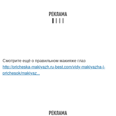
Смотрите ещё о правильном макияже глаз
http://pricheska-makiyazh.ru-best.com/vidy-makiyazha-i-
prichesok/makiyaz...