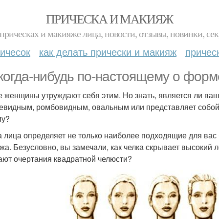
ПРИЧЕСКА И МАКИЯЖ
прическах и макияже лица, новости, отзывы, новинки, сек
ичесок
как делать прически и макияж
причес
когда-нибудь по-настоящему о фор
е женщины утруждают себя этим. Но знать, является ли ва
евидным, ромбовидным, овальным или представляет собой 
му?
 лица определяет не только наиболее подходящие для вас б
жа. Безусловно, вы замечали, как челка скрывает высокий л
ают очертания квадратной челюсти?