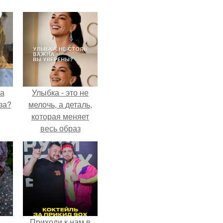
на
Улыбка - это не
за?
мелочь, а деталь,
которая меняет
весь образ
человека.
Приходи к нам в