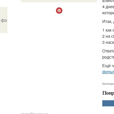
влиял
4 дне
котор
⇦
Итак,
1 как
2 на 
3 нас
Ответ
родст
Ещё ч
domu/
Категори
Понр