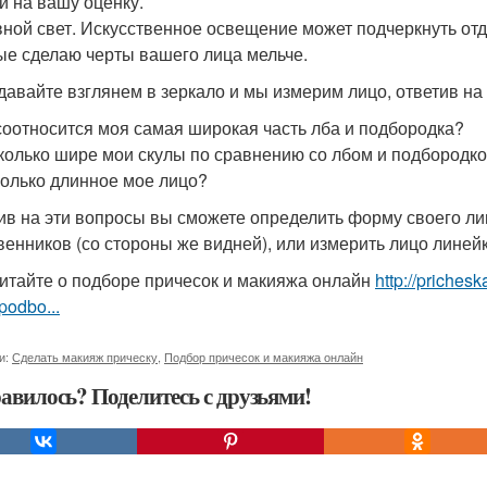
и на вашу оценку.
вной свет. Искусственное освещение может подчеркнуть отд
ые сделаю черты вашего лица мельче.
 давайте взглянем в зеркало и мы измерим лицо, ответив н
 соотносится моя самая широкая часть лба и подбородка?
сколько шире мои скулы по сравнению со лбом и подбородк
колько длинное мое лицо?
ив на эти вопросы вы сможете определить форму своего ли
венников (со стороны же видней), или измерить лицо линей
итайте о подборе причесок и макияжа онлайн
http://priches
podbo...
и:
Сделать макияж прическу
,
Подбор причесок и макияжа онлайн
авилось? Поделитесь с друзьями!