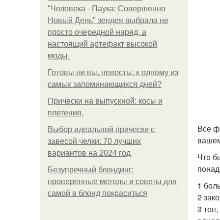
"Человека - Паука: Совершенно
Новый День" зендея выбрала не
просто очередной наряд, а
настоящий артефакт высокой
моды.
Готовы ли вы, невесты, к одному из
самых запоминающихся дней?
Прически на выпускной: косы и
плетения.
Все ф
Выбор идеальной прически с
вашем
завесой челки: 70 лучших
вариантов на 2024 год
Что б
понад
Безупречный блондинг:
проверенные методы и советы для
1 бол
самой в блонд покраситься
2 зако
3 топ