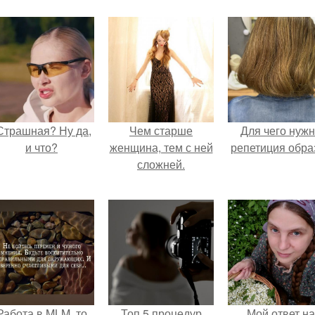
Страшная? Ну да,
Чем старше
Для чего нуж
и что?
женщина, тем с ней
репетиция обра
сложней.
Работа в MLM, то
Топ 5 процедур
Мой ответ на