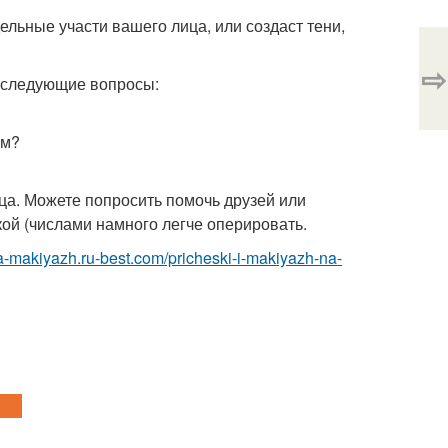
ельные участи вашего лица, или создаст тени,
⇨
а следующие вопросы:
ом?
ца. Можете попросить помочь друзей или
кой (числами намного легче оперировать.
ka-makiyazh.ru-best.com/pricheski-i-makiyazh-na-