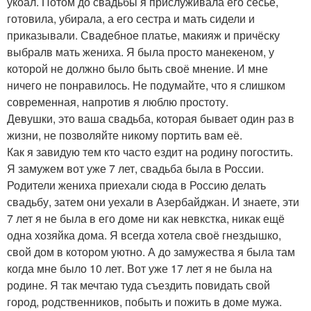
укоал. Потом до свадьбы я прислуживала его сесье,
готовила, убирала, а его сестра и мать сидели и
приказывали. Свадебное платье, макияж и причёску
выбралв мать жениха. Я была просто манекеном, у
которой не должно было быть своё мнение. И мне
ничего не понравилось. Не подумайте, что я слишком
современная, напротив я люблю простоту.
Девушки, это ваша свадьба, которая бывает один раз в
жизни, не позволяйте никому портить вам её.
Как я завидую тем кто часто ездит на родину погостить.
Я замужем вот уже 7 лет, свадьба была в России.
Родители жениха приехали сюда в Россию делать
свадьбу, затем они уехали в Азербайджан. И знаете, эти
7 лет я не была в его доме ни как невкстка, никак ещё
одна хозяйка дома. Я всегда хотела своё гнездышко,
свой дом в котором уютно. А до замужества я была там
когда мне было 10 лет. Вот уже 17 лет я не была на
родине. Я так мечтаю туда съездить повидать свой
город, родственников, побыть и пожить в доме мужа.