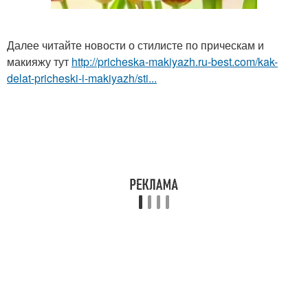
Далее читайте новости о стилисте по прическам и
макияжу тут
http://pricheska-makiyazh.ru-best.com/kak-
delat-pricheski-i-makiyazh/sti...