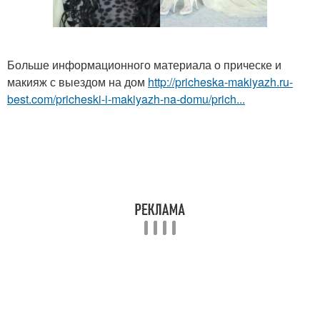
Больше информационного материала о прическе и
макияж с выездом на дом
http://pricheska-makiyazh.ru-
best.com/pricheski-i-makiyazh-na-domu/prich...