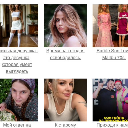
тильная девушка -
Время на сегодня
Barbie Sun Lov
это девушка,
освободилось.
Malibu 70s.
которая умеет
выглядеть
привлекательно и
легантно в любои
ситуации.
Мой ответ на
К старому
Приходи к нам