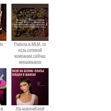
in
Работа в MLM, то
есть сетевой
компании сейчас
неразрывно
связана с создание
своего контента,
своей страницы в
соц сетях.
 в
На шанхайской