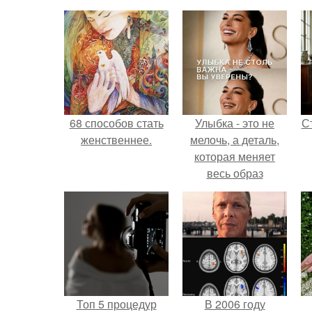
68 способов стать
Улыбка - это не
С
женственнее.
мелочь, а деталь,
которая меняет
весь образ
человека.
э
Топ 5 процедур
В 2006 году