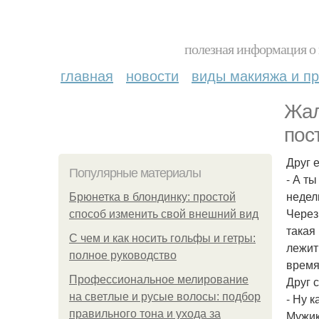
полезная информация о 
главная
новости
виды макияжа и пр
Жал
пос
Друг 
Популярные материалы
- А т
недел
Брюнетка в блондинку: простой
Через
способ изменить свой внешний вид
такая 
С чем и как носить гольфы и гетры:
лежит 
полное руководство
время
Профессиональное мелирование
Друг 
на светлые и русые волосы: подбор
- Ну к
правильного тона и ухода за
Мужик