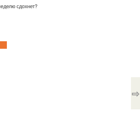
 неделю сдохнет?
⇨