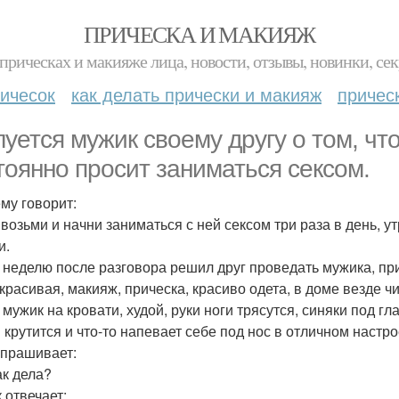
ПРИЧЕСКА И МАКИЯЖ
прическах и макияже лица, новости, отзывы, новинки, сек
ичесок
как делать прически и макияж
причес
уется мужик своему другу о том, что
тоянно просит заниматься сексом.
ему говорит:
ы возьми и начни заниматься с ней сексом три раза в день, у
и.
 неделю после разговора решил друг проведать мужика, при
красивая, макияж, прическа, красиво одета, в доме везде чи
мужик на кровати, худой, руки ноги трясутся, синяки под гл
 крутится и что-то напевает себе под нос в отличном настро
спрашивает:
ак дела?
 отвечает: