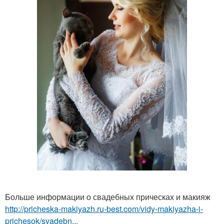
Больше информации о свадебных прическах и макияж
http://pricheska-makiyazh.ru-best.com/vidy-makiyazha-i-
prichesok/svadebn...