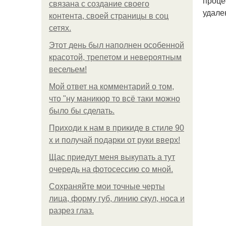
проце
связана с создание своего
удале
контента, своей страницы в соц
сетях.
Этот день был наполнен особенной
красотой, трепетом и невероятным
весельем!
Мой ответ на комментарий о том,
что "ну маникюр то всё таки можно
было бы сделать.
Приходи к нам в прикиде в стиле 90
х и получай подарки от руки вверх!
Щас приедут меня выкупать а тут
очередь на фотосессию со мной.
Сохраняйте мои точные черты
лица, форму губ, линию скул, носа и
разрез глаз.