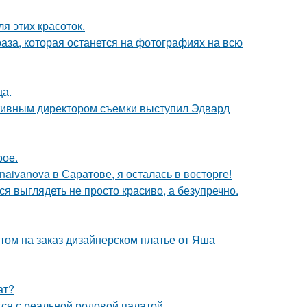
я этих красоток.
раза, которая останется на фотографиях на всю
ца.
ативным директором съемки выступил Эдвард
рое.
aivanova в Саратове, я осталась в восторге!
ся выглядеть не просто красиво, а безупречно.
том на заказ дизайнерском платье от Яша
ат?
тся с реальной родовой палатой.