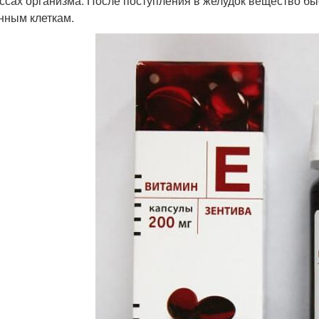
ссах организма. После поступления в желудок вещество быс
нным клеткам.