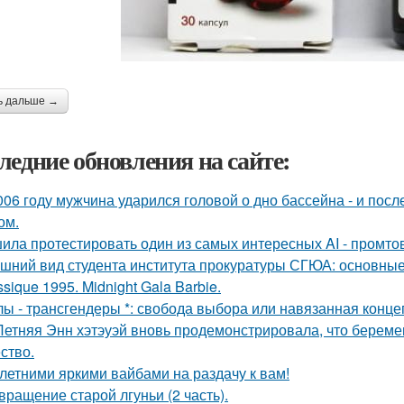
ь дальше →
ледние обновления на сайте:
006 году мужчина ударился головой о дно бассейна - и пос
ом.
ила протестировать один из самых интересных AI - промтов
шний вид студента института прокуратуры СГЮА: основные
ssique 1995. Midnight Gala Barbie.
лы - трансгендеры *: свобода выбора или навязанная конце
Летняя Энн хэтэуэй вновь продемонстрировала, что береме
ство.
 летними яркими вайбами на раздачу к вам!
вращение старой лгуньи (2 часть).