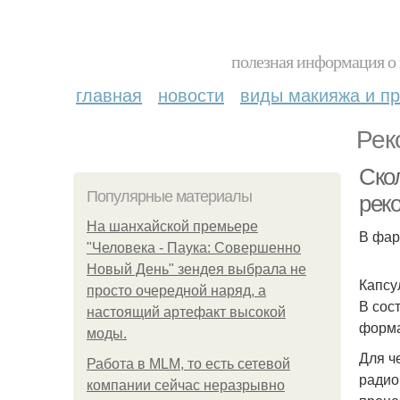
полезная информация о 
главная
новости
виды макияжа и пр
Рек
Ско
Популярные материалы
рек
На шанхайской премьере
В фар
"Человека - Паука: Совершенно
Новый День" зендея выбрала не
Капсу
просто очередной наряд, а
В сос
настоящий артефакт высокой
форма
моды.
Для ч
Работа в MLM, то есть сетевой
радио
компании сейчас неразрывно