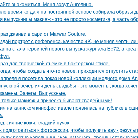
айте знакомиться! Меня зовут Ангелина.
ло время когда я на постоянной основе собирала образы дл
я выпускницы макияж - это не просто косметика, а часть об
.
раз джанви в сари от Marwar Couture.
здай портрет с референса, качество 4K, не меняя черты ли
анна стала героиней нового выпуска журнала Ee72, а кре
фул.
раз для творческой съемки в боксерском стиле.
огда, чтобы создать что-то новое, приходится отпустить ста
 апреля я посетила показ новой коллекции модного дома Ann
пускной вечер или день свадьбы - это моменты, когда хочет
замены. Зачеты. Выпускные.
 только макияж и прическа бывают свадебными!
ия на каннском кинофестивале появилась на публике в сши
а.
д, сияние кожи, гладкий пучок.
к подготовиться к фотосессии, чтобы получить вау - результ
кияж против капельницы: как Instagram - тренды сталкиваю