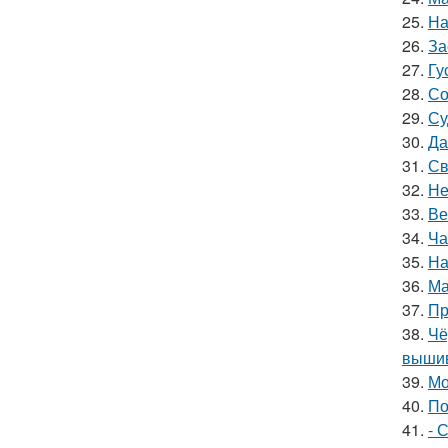
25.
На
26.
За
27.
Гу
28.
Со
29.
Су
30.
Да
31.
Св
32.
Не
33.
Ве
34.
Ча
35.
На
36.
Ма
37.
Пр
38.
Чё
вышив
39.
Мо
40.
По
41.
- 