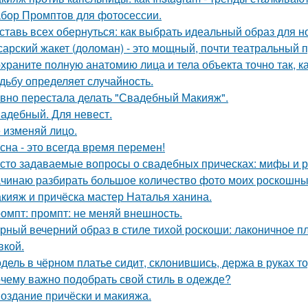
бор Промптов для фотосессии.
ставь всех обернуться: как выбрать идеальный образ для н
сарский жакет (доломан) - это мощный, почти театральный 
храните полную анатомию лица и тела объекта точно так, к
дьбу определяет случайность.
вно перестала делать "Свадебный Макияж".
адебный. Для невест.
 изменяй лицо.
сна - это всегда время перемен!
сто задаваемые вопросы о свадебных прическах: мифы и р
чинаю разбирать большое количество фото моих роскошных
кияж и причёска мастер Наталья ханина.
омпт: промпт: не меняй внешность.
рный вечерний образ в стиле тихой роскоши: лаконичное пл
кой.
дель в чёрном платье сидит, склонившись, держа в руках то
чему важно подобрать свой стиль в одежде?
Создание причёски и макияжа.