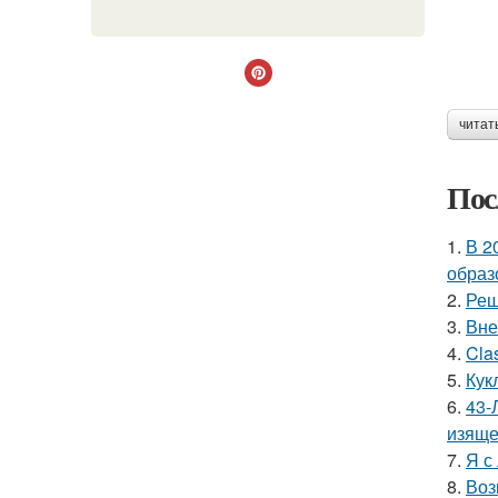
читат
Пос
1.
В 2
образ
2.
Реш
3.
Вне
4.
Cla
5.
Кук
6.
43-
изяще
7.
Я с
8.
Воз