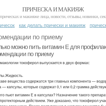
ПРИЧЕСКА И МАКИЯЖ
прическах и макияже лица, новости, отзывы, новинки, сек
ичесок
как делать прически и макияж
причес
омендации по приему
лько можно пить витамин Е для профила
омендации по приему
макологии токоферол выпускается в двух формах:
лы.Жидкость.
таве вещества содержатся три главных компонента — водор
 — капсулы, которые содержат 0,1 или 0,2 грамма действу
его пьют витамин Е в капсулах? Назначение такого препар
протекторным действием. Уже доказано, что токоферол учас