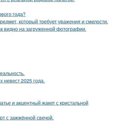
ового года?
предмет, который требует уважения и смелости.
ак видно на загруженной фотографии.
еальность.
 невест 2025 года.
атье и акцентный жакет с кристальной
рт с зажжённой свечой.