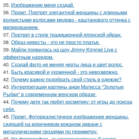
35.
Изображение меня создай.
36.
Промт. Портрет элегантной женщины с длинными
волнистыми волосами медово - каштанового оттенка с
мелированием.
37.
Портрет в стиле традиционной японской ойран.
38.
Образ невесты - это не просто платье.
39.
Майли появилась на шоу Jimmy Kimmel Live с
эффектным нарядом.
40.
Создай фото не меняя черты лица и цвет волос.
41.
Быть красивой и ухоженной - это невозможно.
42.
Почему важно подобрать свой стиль в одежде?
43.
Интерпретация картины анри Матисса "Золотые
Рыбки" в современном женском образе.
44.
Почему дети так любят косметику: от игры до поиска
себя.
45.
Промт. Фотореалистичное изображение женщины,
сидящей на коричневом кожаном диване с
металлическими гвоздями по периметру.
46.
На фотографии - высококачественный макро -