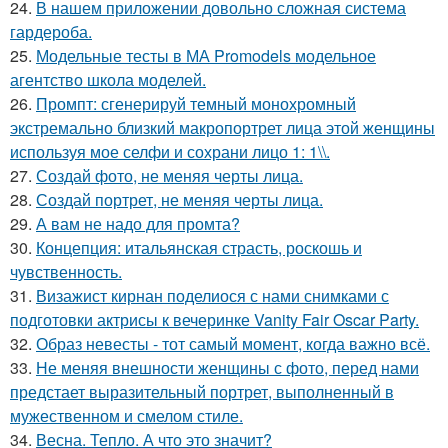
24.
В нашем приложении довольно сложная система
гардероба.
25.
Модельные тесты в МА Promodels модельное
агентство школа моделей.
26.
Промпт: сгенерируй темный монохромный
экстремально близкий макропортрет лица этой женщины
используя мое селфи и сохрани лицо 1: 1\\.
27.
Создай фото, не меняя черты лица.
28.
Создай портрет, не меняя черты лица.
29.
А вам не надо для промта?
30.
Концепция: итальянская страсть, роскошь и
чувственность.
31.
Визажист кирнан поделиося с нами снимками с
подготовки актрисы к вечеринке Vanity Fair Oscar Party.
32.
Образ невесты - тот самый момент, когда важно всё.
33.
Не меняя внешности женщины с фото, перед нами
предстает выразительный портрет, выполненный в
мужественном и смелом стиле.
34.
Весна. Тепло. А что это значит?