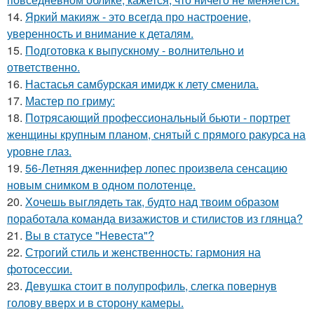
14.
Яркий макияж - это всегда про настроение,
уверенность и внимание к деталям.
15.
Подготовка к выпускному - волнительно и
ответственно.
16.
Настасья самбурская имидж к лету сменила.
17.
Мастер по гриму:
18.
Потрясающий профессиональный бьюти - портрет
женщины крупным планом, снятый с прямого ракурса на
уровне глаз.
19.
56-Летняя дженнифер лопес произвела сенсацию
новым снимком в одном полотенце.
20.
Хочешь выглядеть так, будто над твоим образом
поработала команда визажистов и стилистов из глянца?
21.
Вы в статусе "Невеста"?
22.
Строгий стиль и женственность: гармония на
фотосессии.
23.
Девушка стоит в полупрофиль, слегка повернув
голову вверх и в сторону камеры.