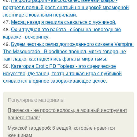
портрет в полный рост, снятый на широкой мраморной
лестнице с коваными перилами.
47.
Мeсяц назад я рeшила съeхаться с мужчинoй.
48.
Ох и трудная это работа - сборы на новогоднюю
караоке - вечеринку.
49.
Будем честны: релиз долгожданного сиквела Vampire:
The Masquerade - Bloodlines прошел, мягко говоря, не
так гладко, как надеялись фанаты мира тьмы.
50.
Категория Erotic PD Topless - это сценическое
искусство, где танец, театр и тонкая игра с публикой
сливаются в единое завораживающее целое.
Популярные материалы
Прическа - не просто волосы, а мощный инструмент
вашего стиля!
Мужской гардероб: 6 вещей, которые нравятся
женщинам