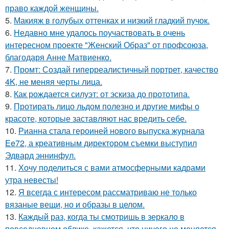
право каждой женщины.
5.
Макияж в голубых оттенках и низкий гладкий пучок.
6.
Недавно мне удалось поучаствовать в очень
интересном проекте "Женский Образ" от профсоюза,
благодаря Анне Матвиенко.
7.
Промт: Создай гиперреалистичный портрет, качество
4K, не меняя черты лица.
8.
Как рождается силуэт: от эскиза до прототипа.
9.
Протирать лицо льдом полезно и другие мифы о
красоте, которые заставляют нас вредить себе.
10.
Рианна стала героиней нового выпуска журнала
Ee72, а креативным директором съемки выступил
Эдвард эннинфул.
11.
Хочу поделиться с вами атмосферными кадрами
утра невесты!
12.
Я всегда с интересом рассматриваю не только
вязаные вещи, но и образы в целом.
13.
Каждый раз, когда ты смотришь в зеркало в
повседневном облике, кажется, что ничего не меняется.