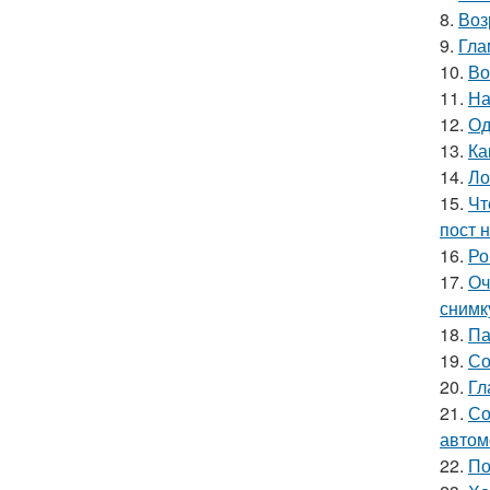
8.
Воз
9.
Гла
10.
Во
11.
На
12.
Од
13.
Ка
14.
Ло
15.
Чт
пост н
16.
Ро
17.
Оч
снимк
18.
Па
19.
Со
20.
Гл
21.
Со
автом
22.
По