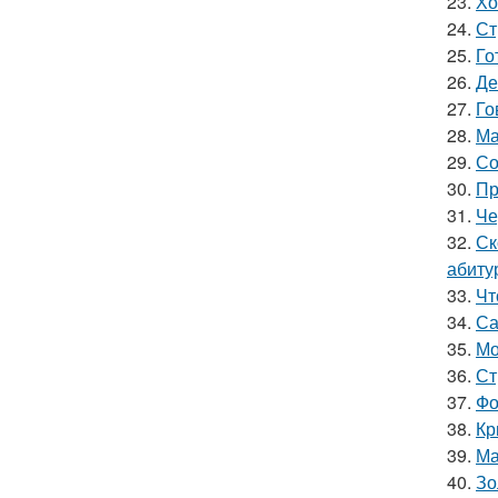
23.
Хо
24.
Ст
25.
Го
26.
Де
27.
Го
28.
Ма
29.
Со
30.
Пр
31.
Че
32.
Ск
абиту
33.
Чт
34.
Са
35.
Мо
36.
Ст
37.
Фо
38.
Кр
39.
Ма
40.
Зо