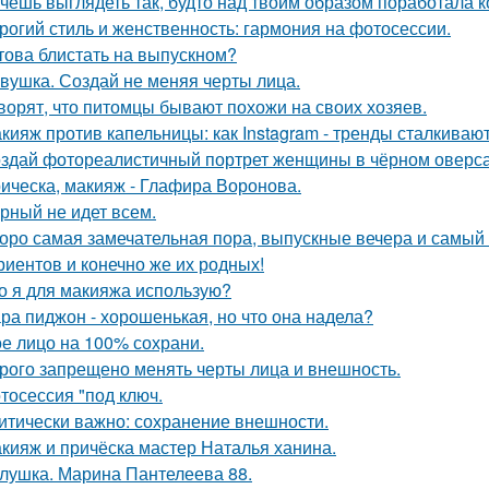
чешь выглядеть так, будто над твоим образом поработала к
рогий стиль и женственность: гармония на фотосессии.
това блистать на выпускном?
вушка. Создай не меняя черты лица.
ворят, что питомцы бывают похожи на своих хозяев.
кияж против капельницы: как Instagram - тренды сталкиваю
здай фотореалистичный портрет женщины в чёрном оверса
ическа, макияж - Глафира Воронова.
рный не идет всем.
оро самая замечательная пора, выпускные вечера и самый 
риентов и конечно же их родных!
о я для макияжа использую?
ра пиджон - хорошенькая, но что она надела?
е лицо на 100% сохрани.
рого запрещено менять черты лица и внешность.
тосессия "под ключ.
итически важно: сохранение внешности.
кияж и причёска мастер Наталья ханина.
лушка. Марина Пантелеева 88.