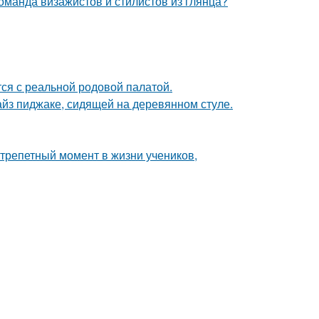
оманда визажистов и стилистов из глянца?
тся с реальной родовой палатой.
йз пиджаке, сидящей на деревянном стуле.
трепетный момент в жизни учеников,