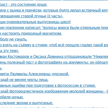
раст - это состояние души.
мур с рынка и причёски, которые будто делал встречный ве
звращение старой лгуньи (2 часть).
ши очаровательные выпускницы школ!
ин поклонник написал: "волосы марси были отдельным пер
к настроить природный магнетизм.
боду не узнать.
о взять на съёмку в студии, чтоб всё прошло гладко такой
а эту тему.
ман Костомаров и Оксана Домнина отпраздновали "Никеле
ень полезный прст о фотографиях на документы: он обязат
у.
мяти Людмилы Алексеевны чурсиной.
здай не меняя черты лица.
авные ошибки при подготовке к фотосессии в студии.
здай фотореалистичное изображение молодой женщины - б
обиля ночью.
следние звонки и выпускные.