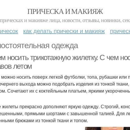
ПРИЧЕСКА И МАКИЯЖ
прическах и макияже лица, новости, отзывы, новинки, сек
ичесок
как делать прически и макияж
причес
остоятельная одежда
ем носить трикотажную жилетку. С чем но
авов летом
 можно носить поверх легкой футболки, топа, рубашки или п
ечернего выхода можно подобрать изделия из тонкой ткани, 
ом. Сочетают их с коктейльным платьем, яркими укороченн
 жилеты прекрасно дополняют яркую одежду. Строгий, конс
ешенными, прямыми шортами с завышенной талией. Для лет
нными брюками из тонкой ткани и топом.