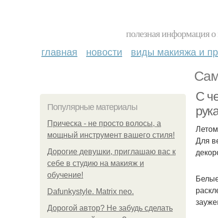
полезная информация о 
главная
новости
виды макияжа и пр
Сам
С ч
Популярные материалы
рук
Прическа - не просто волосы, а
Летом
мощный инструмент вашего стиля!
Для в
декор
Дорогие девушки, приглашаю вас к
себе в студию на макияж и
обучение!
Белые
раскл
Dafunkystyle. Matrix neo.
зауже
Дорогой автор? Не забудь сделать