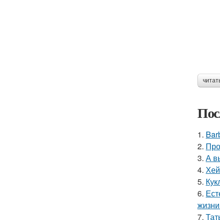
читат
Пос
1.
Bar
2.
Про
3.
А в
4.
Хей
5.
Кук
6.
Ест
жизни
7.
Тат