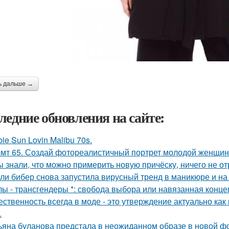
ь дальше →
ледние обновления на сайте:
bie Sun Lovin Malibu 70s.
мт 65. Создай фотореалистичный портрет молодой женщины 
ы знали, что можно примерить новую причёску, ничего не о
ли бибер снова запустила вирусный тренд в маникюре и на 
лы - трансгендеры *: свобода выбора или навязанная конце
ественность всегда в моде - это утверждение актуально как
.
ьяна буланова предстала в неожиданном образе в новой ф