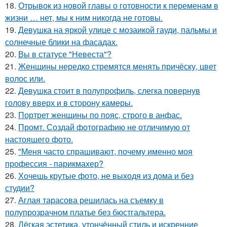
18.
Отрывок из новой главы о готовности к переменам в
жизни … нет, мы к ним никогда не готовы.
19.
Девушка на яркой улице с мозаикой гауди, пальмы и
солнечные блики на фасадах.
20.
Вы в статусе "Невеста"?
21.
Женщины нередко стремятся менять причёску, цвет
волос или.
22.
Девушка стоит в полупрофиль, слегка повернув
голову вверх и в сторону камеры.
23.
Портрет женщины по пояс, строго в анфас.
24.
Промт. Создай фотографию не отличимую от
настоящего фото.
25.
"Меня часто спрашивают, почему именно моя
профессия - парикмахер?
26.
Хочешь крутые фото, не выходя из дома и без
студии?
27.
Аглая тарасова решилась на съемку в
полупрозрачном платье без бюстгальтера.
28.
Лёгкая эстетика, утончённый стиль и искренние