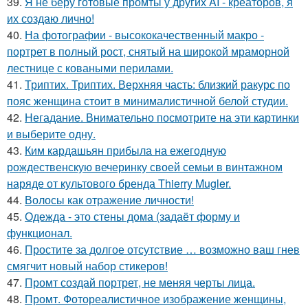
39.
Я не беру готовые промты у других AI - креаторов, я
их создаю лично!
40.
На фотографии - высококачественный макро -
портрет в полный рост, снятый на широкой мраморной
лестнице с коваными перилами.
41.
Триптих. Триптих. Верхняя часть: близкий ракурс по
пояс женщина стоит в минималистичной белой студии.
42.
Негадание. Внимательно посмотрите на эти картинки
и выберите одну.
43.
Ким кардашьян прибыла на ежегодную
рождественскую вечеринку своей семьи в винтажном
наряде от культового бренда Thierry Mugler.
44.
Волосы как отражение личности!
45.
Одежда - это стены дома (задаёт форму и
функционал.
46.
Простите за долгое отсутствие … возможно ваш гнев
смягчит новый набор стикеров!
47.
Промт создай портрет, не меняя черты лица.
48.
Промт. Фотореалистичное изображение женщины,