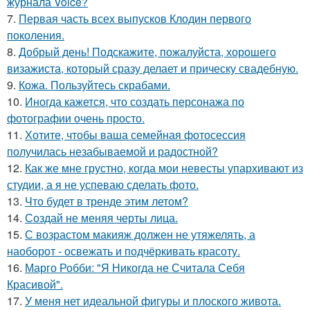
журнала Voice?
7.
Первая часть всех выпусков Клодин первого
поколения.
8.
Добрый день! Подскажите, пожалуйста, хорошего
визажиста, который сразу делает и прическу свадебную.
9.
Кожа. Пользуйтесь скрабами.
10.
Иногда кажется, что создать персонажа по
фотографии очень просто.
11.
Хотите, чтобы ваша семейная фотосессия
получилась незабываемой и радостной?
12.
Как же мне грустно, когда мои невесты упархивают из
студии, а я не успеваю сделать фото.
13.
Что будет в тренде этим летом?
14.
Создай не меняя черты лица.
15.
С возрастом макияж должен не утяжелять, а
наоборот - освежать и подчёркивать красоту.
16.
Марго Робби: "Я Никогда не Считала Себя
Красивой".
17.
У меня нет идеальной фигуры и плоского живота.