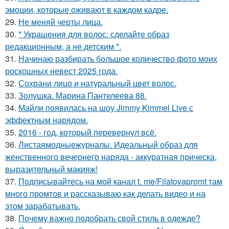
эмоции, которые оживают в каждом кадре.
29.
Не меняй черты лица.
30.
* Украшения для волос: сделайте образ
редакционным, а не детским *.
31.
Начинаю разбирать большое количество фото моих
роскошных невест 2025 года.
32.
Сохрани лицо и натуральный цвет волос.
33.
Золушка. Марина Пантелеева 88.
34.
Майли появилась на шоу Jimmy Kimmel Live с
эффектным нарядом.
35.
2016 - год, который перевернул всё.
36.
Листаямодныежурналы. Идеальный образ для
женственного вечернего наряда - аккуратная прическа,
выразительный макияж!
37.
Подписывайтесь на мой канал t. me/Filatovapromt там
много промтов и рассказываю как делать видео и на
этом зарабатывать.
38.
Почему важно подобрать свой стиль в одежде?