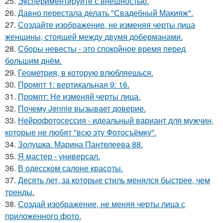
25.
Экспериментируйте с внешностью.
26.
Давно перестала делать "Свадебный Макияж".
27.
Создайте изображение, не изменяя черты лица
женщины, стоящей между двумя доберманами.
28.
Сборы невесты - это спокойное время перед
большим днём.
29.
Геометрия, в которую влюбляешься.
30.
Промпт 1: вертикальная 9: 16.
31.
Промпт: Не изменяй черты лица.
32.
Почему Jennie вызывает доверие.
33.
Нейрофотосессия - идеальный вариант для мужчин,
которые не любят "всю эту Фотосъёмку".
34.
Золушка. Марина Пантелеева 88.
35.
Я мастер - универсал.
36.
В одесском салоне красоты.
37.
Десять лет, за которые стиль менялся быстрее, чем
тренды.
38.
Создай изображение, не меняя черты лица с
приложенного фото.