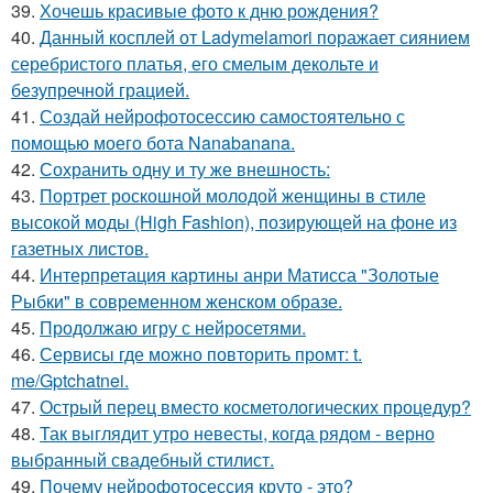
39.
Хочешь красивые фото к дню рождения?
40.
Данный косплей от Ladymelamori поражает сиянием
серебристого платья, его смелым декольте и
безупречной грацией.
41.
Создай нейрофотосессию самостоятельно с
помощью моего бота Nanabanana.
42.
Сохранить одну и ту же внешность:
43.
Портрет роскошной молодой женщины в стиле
высокой моды (High Fashion), позирующей на фоне из
газетных листов.
44.
Интерпретация картины анри Матисса "Золотые
Рыбки" в современном женском образе.
45.
Продолжаю игру с нейросетями.
46.
Сервисы где можно повторить промт: t.
me/Gptchatnei.
47.
Острый перец вместо косметологических процедур?
48.
Так выглядит утро невесты, когда рядом - верно
выбранный свадебный стилист.
49.
Почему нейрофотосессия круто - это?