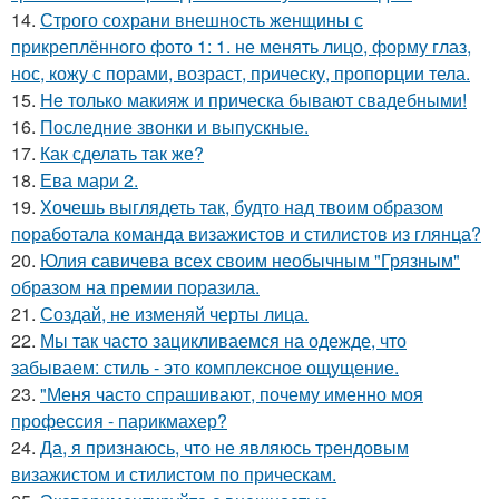
14.
Строго сохрани внешность женщины с
прикреплённого фото 1: 1. не менять лицо, форму глаз,
нос, кожу с порами, возраст, прическу, пропорции тела.
15.
He только макияж и прическа бывают свадебными!
16.
Последние звонки и выпускные.
17.
Как сделать так же?
18.
Ева мари 2.
19.
Хочешь выглядеть так, будто над твоим образом
поработала команда визажистов и стилистов из глянца?
20.
Юлия савичева всех своим необычным "Грязным"
образом на премии поразила.
21.
Создай, не изменяй черты лица.
22.
Мы так часто зацикливаемся на одежде, что
забываем: стиль - это комплексное ощущение.
23.
"Меня часто спрашивают, почему именно моя
профессия - парикмахер?
24.
Да, я признаюсь, что не являюсь трендовым
визажистом и стилистом по прическам.