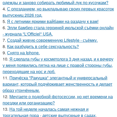
одежды и заново собирать любимый лук по кусочкам?
4.
С опозданием, но выкладываю своих первых красоток
выпускниц 2026 год.
5.
Я с летними яркими вайбами на раздачу к вам!
6.
Элли бамбер стала героиней июльской съёмки онлайн
- журнала "L'Officiel" USA.
7.
Создай живую современную Lifestyle - съёмку.
8.
Как разбудить в себе сексуальность?
9.
Снято на Iphone.
10.
Я сделала губы у косметолога 3 дня назад, и к вечеру
у меня появились пятна на лице с правой стороны губы,
переходящие на нос и лоб.
11.
Причёска "Ракушка" элегантный и универсальный
вариант, который подчёркивает женственность и делает
образ утончённым.
12.
Мечтаете о подобной фотосессии, но нет времени на
поездки или организацию?
13.
На той неделе началась самая нежная и
трогательная пора - детские выпускные в садах.