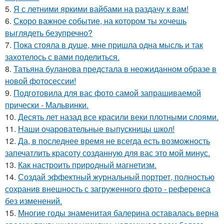
5.
Я с летними яркими вайбами на раздачу к вам!
6.
Скоро важное событие, на котором ты хочешь
выглядеть безупречно?
7.
Пока стояла в душе, мне пришла одна мысль и так
захотелось с вами поделиться.
8.
Татьяна буланова предстала в неожиданном образе в
новой фотосессии!
9.
Подготовила для вас фото самой запрашиваемой
прически - Мальвинки.
10.
Десять лет назад все красили веки плотными слоями.
11.
Наши очаровательные выпускницы школ!
12.
Да, в последнее время не всегда есть возможность
запечатлить красоту созданную для вас это мой минус.
13.
Как настроить природный магнетизм.
14.
Создай эффектный журнальный портрет, полностью
сохранив внешность с загруженного фото - референса
без изменений.
15.
Многие годы знаменитая балерина оставалась верна