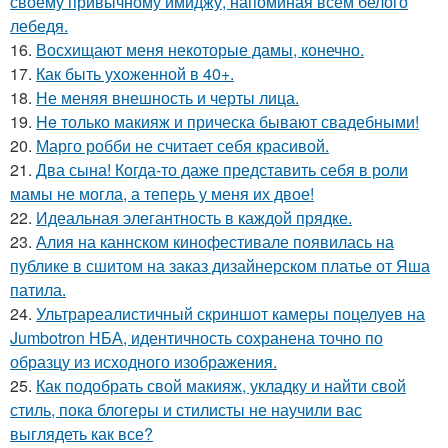
своему привычному имиджу, напоминая всем белого
лебедя.
16.
Восхищают меня некоторые дамы, конечно.
17.
Как быть ухоженной в 40+.
18.
Не меняя внешность и черты лица.
19.
He только макияж и прическа бывают свадебными!
20.
Марго робби не считает себя красивой.
21.
Два сына! Когда-то даже представить себя в роли
мамы не могла, а теперь у меня их двое!
22.
Идеальная элегантность в каждой прядке.
23.
Алия на каннском кинофестивале появилась на
публике в сшитом на заказ дизайнерском платье от Яша
патила.
24.
Ультрареалистичный скриншот камеры поцелуев на
Jumbotron НБА, идентичность сохранена точно по
образцу из исходного изображения.
25.
Как подобрать свой макияж, укладку и найти свой
стиль, пока блогеры и стилисты не научили вас
выглядеть как все?