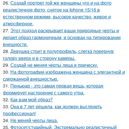
26.
Создай портрет той же женщины что и на фото
реалистичное фото, снятое на Iphone 15/16 в
естественном режиме, высокое качество, живое и
атмосферное.
27.
Этот подход раскрывает ваши природные черты и
делает образ гармоничным, и основан на типировании
внешности.
28.
Девушка стоит в полупрофиль, слегка повернув
голову вверх и в сторону камеры.
29.
Создай не меняя черты лица и прическу.
30.
На фотографии изображена женщина с элегантной и
сдержанной внешностью.
31.
Пеньюар - это самая первая вещь, которая
формирует настроение с самого утра.
32.
Как вам мой образ?
33.
Она в 7 лет решила, как должен выглядеть
профессионал!
34.
Не меняй черты лица.
35.
Фотосет/студийный. Экстремально реалистичный