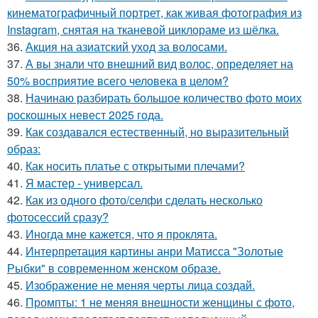
кинематографичный портрет, как живая фотография из
Instagram, снятая на тканевой циклораме из шёлка.
36.
Акция на азиатский уход за волосами.
37.
А вы знали что внешний вид волос, определяет на
50% восприятие всего человека в целом?
38.
Начинаю разбирать большое количество фото моих
роскошных невест 2025 года.
39.
Как создавался естественный, но выразительный
образ:
40.
Как носить платье с открытыми плечами?
41.
Я мастер - универсал.
42.
Как из одного фото/селфи сделать несколько
фотосессий сразу?
43.
Иногда мне кажется, что я проклята.
44.
Интерпретация картины анри Матисса "Золотые
Рыбки" в современном женском образе.
45.
Изображение не меняя черты лица создай.
46.
Промпты: 1 не меняя внешности женщины с фото,