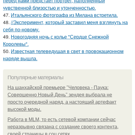
перед нами предстает портрет, наполненный
чувственной близостью и утонченностью.
47.
Итальянского фотографа из Милана встретила.
48.
//Эксперимент, который заставил меня взглянуть на
себя по-новому.
49.
Новогодняя ночь с колье "Сердце Снежной
Королевы".
50.
Известная телеведущая в свет в провокационном
наряде вышла.
Популярные материалы
На шанхайской премьере "Человека - Паука:
Совершенно Новый День" зендея выбрала не
просто очередной наряд, а настоящий артефакт
высокой моды.
Работа в MLM, то есть сетевой компании сейчас
неразрывно связана с создание своего контента,
своей страницы в соц сетях.