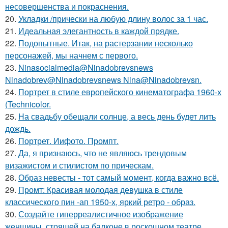
несовершенства и покраснения.
20.
Укладки /прически на любую длину волос за 1 час.
21.
Идеальная элегантность в каждой прядке.
22.
Подопытные. Итак, на растерзании несколько
персонажей, мы начнем с первого.
23.
Ninasocialmedia@Ninadobrevsnews
Ninadobrev@Ninadobrevsnews Nina@Ninadobrevsn.
24.
Портрет в стиле европейского кинематографа 1960-х
(Technicolor.
25.
На свадьбу обещали солнце, а весь день будет лить
дождь.
26.
Портрет. Иифото. Промпт.
27.
Да, я признаюсь, что не являюсь трендовым
визажистом и стилистом по прическам.
28.
Образ невесты - тот самый момент, когда важно всё.
29.
Промт: Красивая молодая девушка в стиле
классического пин -ап 1950-х, яркий ретро - образ.
30.
Создайте гиперреалистичное изображение
женщины, стоящей на балконе в роскошном театре.