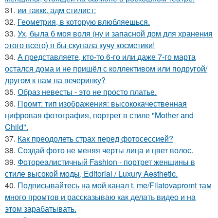
31.
ии таккк. адм стилист:
32.
Геометрия, в которую влюбляешься.
33.
Ух, была б моя воля (ну и запасной дом для хранения
этого всего) я бы скупала кучу косметики!
34.
А представляете, кто-то 6-го или даже 7-го марта
остался дома и не пришёл с коллективом или подругой/
другом к нам на вечеринку?
35.
Образ невесты - это не просто платье.
36.
Промт: тип изображения: высококачественная
цифровая фотография, портрет в стиле "Mother and
Child".
37.
Как преодолеть страх перед фотосессией?
38.
Создай фото не меняя черты лица и цвет волос.
39.
Фотореалистичный Fashion - портрет женщины в
стиле высокой моды, Editorial / Luxury Aesthetic.
40.
Подписывайтесь на мой канал t. me/Filatovapromt там
много промтов и рассказываю как делать видео и на
этом зарабатывать.