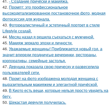
41.
- Создание причёски и макияжа.
42.
Промпт: это профессиональное
высокодетализированное постановочное фото, модная
фотосессия для журнала.
43.
Фотореалистичный и эстетичный портрет в стиле
Lifestyle создай.
44.
Месяц назад я решила съехаться с мужчиной.
45.
Макияж зеркало эпохи и личности.
46.
Уважаемые женщины! Приближается новый год, а
значит впереди прздничгые вечеринки, рестораны,
корпоративы, семейные застолья.
47.
Девушка показала свою прическу и развеселила
пользователей сети.
48.
Промт на фото изображена молодая женщина с
выразительным макияжем и элегантной причёской.
49.
В Киото есть вещи, которые нельзя просто увидеть на
бегу.
50.
Щекастая девчуля получилась.