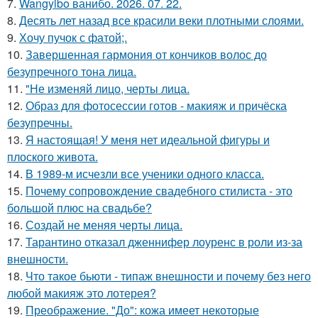
7.
Wangyibo ванибо. 2026. 07. 22.
8.
Десять лет назад все красили веки плотными слоями.
9.
Хочу пучок с фатой;.
10.
Завершенная гармония от кончиков волос до
безупречного тона лица.
11.
"Не изменяй лицо, черты лица.
12.
Образ для фотосессии готов - макияж и причёска
безупречны.
13.
Я настоящая! У меня нет идеальной фигуры и
плоского живота.
14.
В 1989-м исчезли все ученики одного класса.
15.
Почему сопровождение свадебного стилиста - это
большой плюс на свадьбе?
16.
Создай не меняя черты лица.
17.
Тарантино отказал дженнифер лоуренс в роли из-за
внешности.
18.
Что такое бьюти - типаж внешности и почему без него
любой макияж это лотерея?
19.
Преображение. "До": кожа имеет некоторые