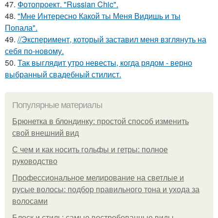
47.
Фотопроект. "Russian Chic".
48.
"Мне Интересно Какой ты Меня Видишь и ты
Попала".
49.
//Эксперимент, который заставил меня взглянуть на
себя по-новому.
50.
Так выглядит утро невесты, когда рядом - верно
выбранный свадебный стилист.
Популярные материалы
Брюнетка в блондинку: простой способ изменить
свой внешний вид
С чем и как носить гольфы и гетры: полное
руководство
Профессиональное мелирование на светлые и
русые волосы: подбор правильного тона и ухода за
волосами
Блеск и стиль: самые востребованные виды