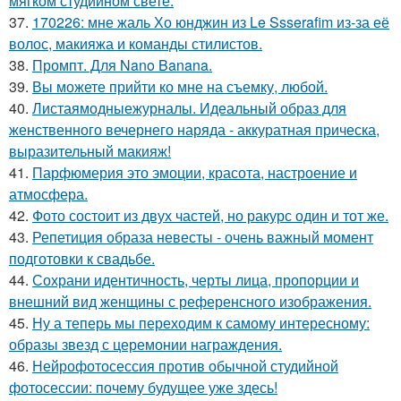
мягком студийном свете.
37.
170226: мне жаль Хо юнджин из Le Ssserafim из-за её
волос, макияжа и команды стилистов.
38.
Промпт. Для Nano Banana.
39.
Вы можете прийти ко мне на съемку, любой.
40.
Листаямодныежурналы. Идеальный образ для
женственного вечернего наряда - аккуратная прическа,
выразительный макияж!
41.
Парфюмерия это эмоции, красота, настроение и
атмосфера.
42.
Фото состоит из двух частей, но ракурс один и тот же.
43.
Репетиция образа невесты - очень важный момент
подготовки к свадьбе.
44.
Сохрани идентичность, черты лица, пропорции и
внешний вид женщины с референсного изображения.
45.
Ну а теперь мы переходим к самому интересному:
образы звезд с церемонии награждения.
46.
Нейрофотосессия против обычной студийной
фотосессии: почему будущее уже здесь!