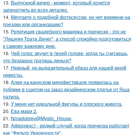
13.
Выпускной вечер - момент, который хочется
запечатлеть во всех деталях.
14.
Мечтаете о подобной фотосессии, но нет времени на
поездки или организацию?
15.
Репетиция свадебного макияжа и прически - это не
"Лишняя Трата Денег", а способ спокойно подготовиться
к самому важному дню.
16.
Чей голос звучит в твоей голове, когда ты считаешь,
что бездарно тратишь деньги?
17.
Нежный, но выразительный образ для нашей юной
невесты.
18.
Алия на каннском кинофестивале появилась на
публике в сшитом на заказ дизайнерском платье от Яша
патила.
19.
У меня нет идеальной фигуры и плоского живота.
20.
Ева мари 2.
21.
Ninadobrev@Mystic_House.
22.
Афрохвост - редкий случай, когда прическа работает
как "Фильтр Уверенности".