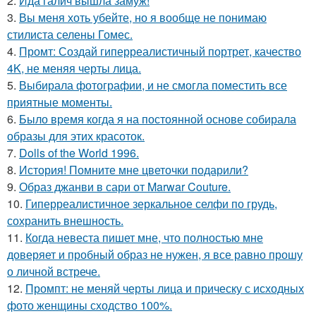
2.
Ида галич вышла замуж!
3.
Вы меня хоть убейте, но я вообще не понимаю
стилиста селены Гомес.
4.
Промт: Создай гиперреалистичный портрет, качество
4K, не меняя черты лица.
5.
Выбирала фотографии, и не смогла поместить все
приятные моменты.
6.
Было время когда я на постоянной основе собирала
образы для этих красоток.
7.
Dolls of the World 1996.
8.
История! Помните мне цветочки подарили?
9.
Образ джанви в сари от Marwar Couture.
10.
Гиперреалистичное зеркальное селфи по грудь,
сохранить внешность.
11.
Когда невеста пишет мне, что полностью мне
доверяет и пробный образ не нужен, я все равно прошу
о личной встрече.
12.
Промпт: не меняй черты лица и прическу с исходных
фото женщины сходство 100%.