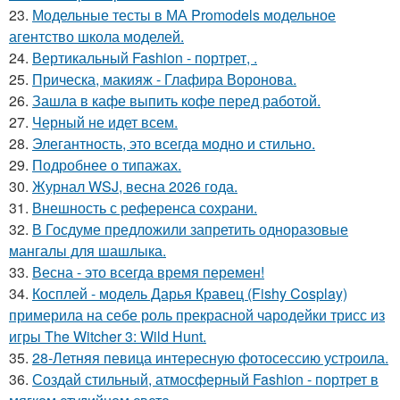
23.
Модельные тесты в МА Promodels модельное
агентство школа моделей.
24.
Вертикальный Fashion - портрет, .
25.
Прическа, макияж - Глафира Воронова.
26.
Зашла в кафе выпить кофе перед работой.
27.
Черный не идет всем.
28.
Элегантность, это всегда модно и стильно.
29.
Подробнее о типажах.
30.
Журнал WSJ, весна 2026 года.
31.
Внешность с референса сохрани.
32.
В Госдуме предложили запретить одноразовые
мангалы для шашлыка.
33.
Весна - это всегда время перемен!
34.
Косплей - модель Дарья Кравец (Fishy Cosplay)
примерила на себе роль прекрасной чародейки трисс из
игры The Witcher 3: Wild Hunt.
35.
28-Летняя певица интересную фотосессию устроила.
36.
Создай стильный, атмосферный Fashion - портрет в