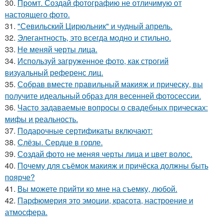
30.
Промт. Создай фотографию не отличимую от
настоящего фото.
31.
"Севильский Цирюльник" и чудный апрель.
32.
Элегантность, это всегда модно и стильно.
33.
Не меняй черты лица.
34.
Используй загруженное фото, как строгий
визуальный референс лиц.
35.
Собрав вместе правильный макияж и прическу, вы
получите идеальный образ для весенней фотосессии.
36.
Часто задаваемые вопросы о свадебных прическах:
мифы и реальность.
37.
Подарочные сертификаты включают:
38.
Слёзы. Сердце в горле.
39.
Создай фото не меняя черты лица и цвет волос.
40.
Почему для съёмок макияж и причёска должны быть
поярче?
41.
Вы можете прийти ко мне на съемку, любой.
42.
Парфюмерия это эмоции, красота, настроение и
атмосфера.