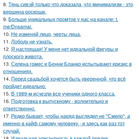
8.
Тянь сивэй только что доказала, что минимализм - это
вершина роскоши.
9.
Больше уникальных промтов у нас на канале: t.
me/Dnsamai.
10.
Не изменяй лицо, черты лица.
11.
Лободу не узнать.
12.
Я настоящая! У меня нет идеальной фигуры и
плоского живота.
13.
Селена гомес и Бенни Бланко испытывают кризис в
отношениях.
14.
Перед свадьбой хочется быть уверенной, что всё
пройдет идеально.
15.
В 1989-м исчезли все ученики одного класса.
16.
Подготовка к выпускному - волнительно и
ответственно.
17.
Редко бывает, чтобы наряд выглядел не "Смело", а
именно в кайф самому человеку - и здесь как раз тот
случай.
18.
Идеальная элегантность в каждой прядке.