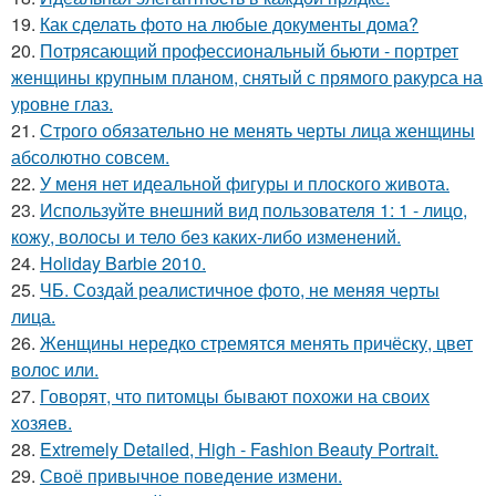
19.
Как сделать фото на любые документы дома?
20.
Потрясающий профессиональный бьюти - портрет
женщины крупным планом, снятый с прямого ракурса на
уровне глаз.
21.
Строго обязательно не менять черты лица женщины
абсолютно совсем.
22.
У меня нет идеальной фигуры и плоского живота.
23.
Используйте внешний вид пользователя 1: 1 - лицо,
кожу, волосы и тело без каких-либо изменений.
24.
Holiday Barbie 2010.
25.
ЧБ. Создай реалистичное фото, не меняя черты
лица.
26.
Женщины нередко стремятся менять причёску, цвет
волос или.
27.
Говорят, что питомцы бывают похожи на своих
хозяев.
28.
Extremely Detailed, High - Fashion Beauty Portrait.
29.
Своё привычное поведение измени.