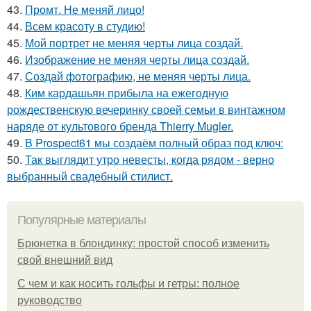
43.
Промт. Не меняй лицо!
44.
Всем красоту в студию!
45.
Мой портрет не меняя черты лица создай.
46.
Изображение не меняя черты лица создай.
47.
Создай фотографию, не меняя черты лица.
48.
Ким кардашьян прибыла на ежегодную
рождественскую вечеринку своей семьи в винтажном
наряде от культового бренда Thierry Mugler.
49.
В Prospect61 мы создаём полный образ под ключ:
50.
Так выглядит утро невесты, когда рядом - верно
выбранный свадебный стилист.
Популярные материалы
Брюнетка в блондинку: простой способ изменить
свой внешний вид
С чем и как носить гольфы и гетры: полное
руководство