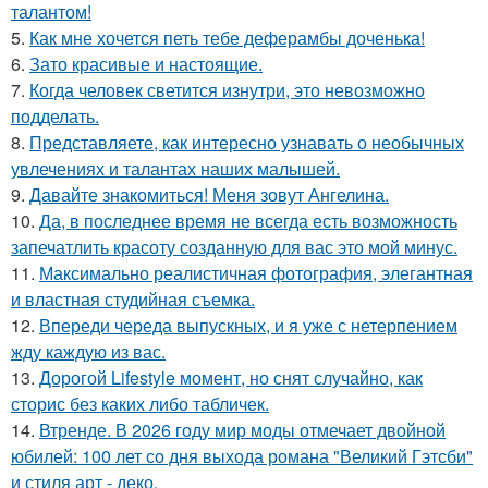
талантом!
5.
Как мне хочется петь тебе деферамбы доченька!
6.
Зато красивые и настоящие.
7.
Когда человек светится изнутри, это невозможно
подделать.
8.
Представляете, как интересно узнавать о необычных
увлечениях и талантах наших малышей.
9.
Давайте знакомиться! Меня зовут Ангелина.
10.
Да, в последнее время не всегда есть возможность
запечатлить красоту созданную для вас это мой минус.
11.
Максимально реалистичная фотография, элегантная
и властная студийная съемка.
12.
Впереди череда выпускных, и я уже с нетерпением
жду каждую из вас.
13.
Дорогой Lifestyle момент, но снят случайно, как
сторис без каких либо табличек.
14.
Втренде. В 2026 году мир моды отмечает двойной
юбилей: 100 лет со дня выхода романа "Великий Гэтсби"
и стиля арт - деко.