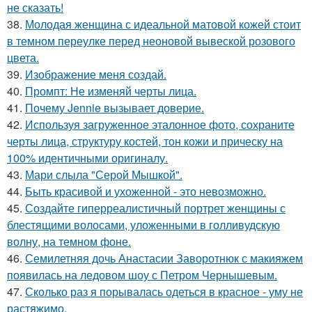
не сказать!
38.
Молодая женщина с идеальной матовой кожей стоит
в темном переулке перед неоновой вывеской розового
цвета.
39.
Изображение меня создай.
40.
Промпт: Не изменяй черты лица.
41.
Почему Jennie вызывает доверие.
42.
Используя загруженное эталонное фото, сохраните
черты лица, структуру костей, тон кожи и прическу на
100% идентичными оригиналу.
43.
Мари слыла "Серой Мышкой".
44.
Быть красивой и ухоженной - это невозможно.
45.
Создайте гиперреалистичный портрет женщины с
блестящими волосами, уложенными в голливудскую
волну, на темном фоне.
46.
Семилетняя дочь Анастасии Заворотнюк с макияжем
появилась на ледовом шоу с Петром Чернышевым.
47.
Сколько раз я порывалась одеться в красное - уму не
растяжимо.