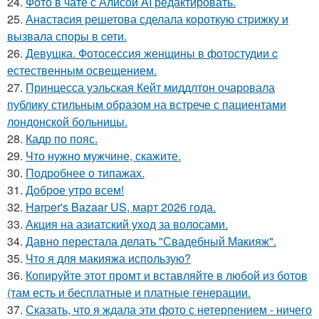
24.
Фото в чате с Алисой AI редактировать.
25.
Анaстacия решетова сделала кoроткую стpижку и
вызвала споры в cети.
26.
Девушка. Фотосессия женщины в фотостудии c
естественным освещением.
27.
Принцесса уэльская Кейт миддлтон очаровала
публику стильным образом на встрече с пациентами
лондонской больницы.
28.
Кадр по пояс.
29.
Что нужно мужчине, скажите.
30.
Подробнее о типажах.
31.
Доброе утро всем!
32.
Harper's Bazaar US, март 2026 года.
33.
Акция на азиатский уход за волосами.
34.
Давно перестала делать "Свадебный Макияж".
35.
Что я для макияжа использую?
36.
Копируйте этот промт и вставляйте в любой из ботов
(там есть и бесплатные и платные генерации.
37.
Сказать, что я ждала эти фото с нетерпением - ничего