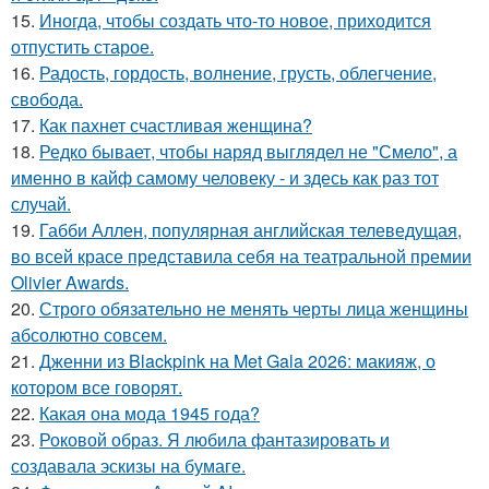
15.
Иногда, чтобы создать что-то новое, приходится
отпустить старое.
16.
Радость, гордость, волнение, грусть, облегчение,
свобода.
17.
Как пахнет счастливая женщина?
18.
Редко бывает, чтобы наряд выглядел не "Смело", а
именно в кайф самому человеку - и здесь как раз тот
случай.
19.
Габби Аллен, популярная английская телеведущая,
во всей красе представила себя на театральной премии
Olivier Awards.
20.
Строго обязательно не менять черты лица женщины
абсолютно совсем.
21.
Дженни из Blackpink на Met Gala 2026: макияж, о
котором все говорят.
22.
Какая она мода 1945 года?
23.
Роковой образ. Я любила фантазировать и
создавала эскизы на бумаге.