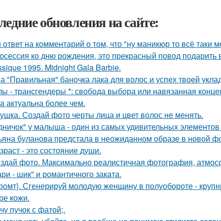
ледние обновления на сайте:
 ответ на комментарий о том, что "ну маникюр то всё таки 
осессия ко дню рождения, это прекрасный повод подарить 
ssique 1995. Midnight Gala Barbie.
а "Правильная" баночка лака для волос и успех твоей укла
лы - трансгендеры *: свобода выбора или навязанная конце
а актуальна более чем.
ушка. Создай фото черты лица и цвет волос не менять.
дничок" у малыша - один из самых удивительных элементов 
ьяна буланова предстала в неожиданном образе в новой ф
зраст - это состояние души.
здай фото. Максимально реалистичная фотография, атмосф
ри - шик" и романтичного заката.
ромт}. Сгенерируй молодую женщину в полуобороте - крупн
ре кожи.
чу пучок с фатой;.