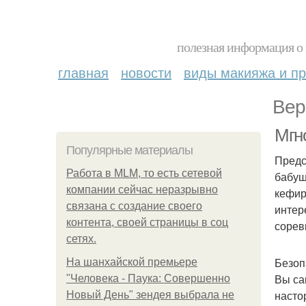
полезная информация о 
главная
новости
виды макияжа и пр
Вер
Мгн
Популярные материалы
Предс
Работа в MLM, то есть сетевой
бабуш
компании сейчас неразрывно
кефир
связана с создание своего
интер
контента, своей страницы в соц
сорев
сетях.
Безоп
На шанхайской премьере
Вы са
"Человека - Паука: Совершенно
насто
Новый День" зендея выбрала не