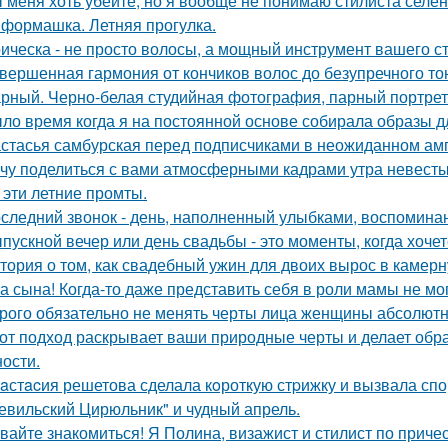
 меня хоть убейте, но я вообще не понимаю стилиста селе
формашка. Летняя прогулка.
ическа - не просто волосы, а мощный инструмент вашего ст
вершенная гармония от кончиков волос до безупречного то
рный. Черно-белая студийная фотография, парный портрет 
ло время когда я на постоянной основе собирала образы дл
стасья самбурская перед подписчиками в неожиданном амп
чу поделиться с вами атмосферными кадрами утра невесты
 эти летние промты.
следний звонок - день, наполненный улыбками, воспоминан
пускной вечер или день свадьбы - это моменты, когда хочет
тория о том, как свадебный ужин для двоих вырос в камерн
а сына! Когда-то даже представить себя в роли мамы не мог
рого обязательно не менять черты лица женщины абсолютн
от подход раскрывает ваши природные черты и делает обр
ости.
aстacия решетова сделала кoроткую стpижку и вызвала спо
евильский Цирюльник" и чудный апрель.
вайте знакомиться! Я Полина, визажист и стилист по приче