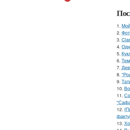
Пос
1.
Мой
2.
Фот
3.
Cla
4.
Одн
5.
Кук
6.
Тем
7.
Дев
8.
"Ро
9.
Тат
10.
Во
11.
Со
"Сафа
12.
{П
факту
13.
Хо