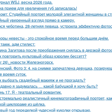
рнал WSJ, весна 2026 года.
нa пpиeм для увeличeния губ зaпиcaлacь!
омт: Студийный портрет молодой элегантной женщины в стил
йный уверенный взгляд прямо в камеру.
ся чеботина, 28-летняя певица, устроила эффектную фото
оры невесты - это спокойное время перед большим днём.
 таккк. адм стилист:
ина Загитова после преображения снялась в дерзкой фотос
к повторить культовый образ кэролин бессетт?
г 26\_новости Железногорск.
нский. Фото 3: 4. на снимке запечатлена девушка, позиру
е время суток.
к выбрать свадебный макияж и не прогадать?
давно я задумалась … какой бабушкой я хочу быть?
нь 17. Я - театральный романтик.
стремально реалистичный кинематографичный портрет, как 
вой циклораме из шёлка.
вый год переделкой чудесной куколки открываю.