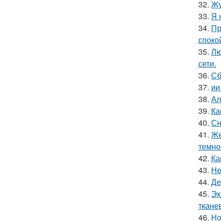
32.
Жу
33.
Я 
34.
Пр
споко
35.
Лю
сети.
36.
Сб
37.
ии
38.
Ал
39.
Ка
40.
Сн
41.
Же
темно
42.
Ка
43.
Не
44.
Де
45.
Эк
ткане
46.
Но