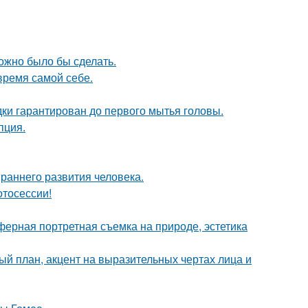
можно было бы сделать.
время самой себе.
дки гарантирован до первого мытья головы.
пция.
раннего развития человека.
отосессии!
ерная портретная съемка на природе, эстетика
ый план, акцент на выразительных чертах лица и