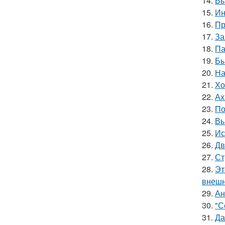
14.
Вы
15.
Ин
16.
Пр
17.
За
18.
Па
19.
Бы
20.
На
21.
Хо
22.
Ах
23.
По
24.
Вы
25.
Ис
26.
Дв
27.
Ст
28.
Эт
внешн
29.
Ан
30.
"С
31.
Да