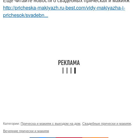
Ещё читайте новости о свадебных прическах и макияж
http://pricheska-makiyazh.ru-best.com/vidy-makiyazha-i-
prichesok/svadebn...
Категории:
Прическа и макияж с выездом на дом
,
Свадебные прически и макияж
,
Вечерние прически и макияж