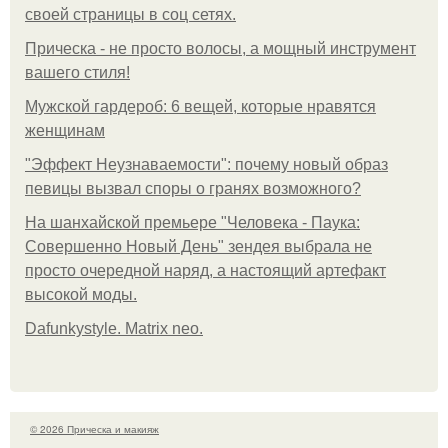
своей страницы в соц сетях.
Прическа - не просто волосы, а мощный инструмент
вашего стиля!
Мужской гардероб: 6 вещей, которые нравятся
женщинам
"Эффект Неузнаваемости": почему новый образ
певицы вызвал споры о гранях возможного?
На шанхайской премьере "Человека - Паука:
Совершенно Новый День" зендея выбрала не
просто очередной наряд, а настоящий артефакт
высокой моды.
Dafunkystyle. Matrix neo.
© 2026 Прическа и макияж