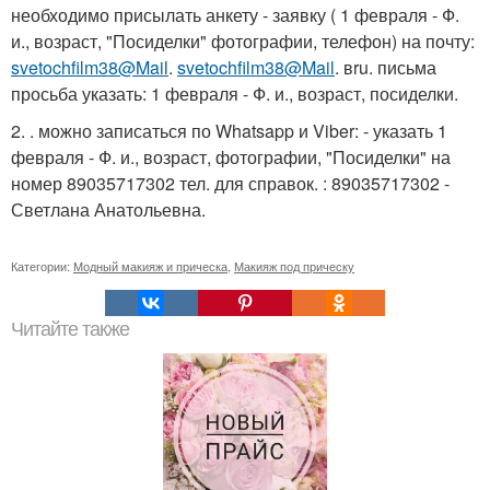
необходимо присылать анкету - заявку ( 1 февраля - Ф.
и., возраст, "Посиделки" фотографии, телефон) на почту:
svetochfilm38@Mail
.
svetochfilm38@Mail
. вru. письма
просьба указать: 1 февраля - Ф. и., возраст, посиделки.
2. . можно записаться по Whatsapp и Viber: - указать 1
февраля - Ф. и., возраст, фотографии, "Посиделки" на
номер 89035717302 тел. для справок. : 89035717302 -
Светлана Анатольевна.
Категории:
Модный макияж и прическа
,
Макияж под прическу
Читайте также