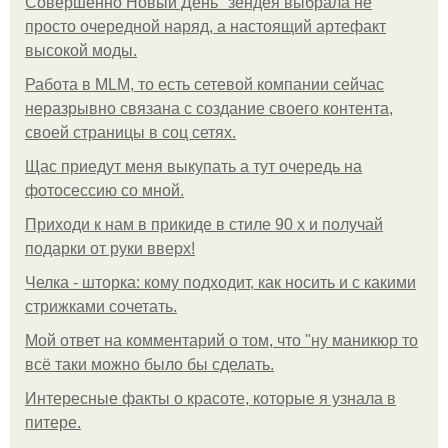
Совершенно Новый День" зендея выбрала не
просто очередной наряд, а настоящий артефакт
высокой моды.
Работа в MLM, то есть сетевой компании сейчас
неразрывно связана с создание своего контента,
своей страницы в соц сетях.
Щас приедут меня выкупать а тут очередь на
фотосессию со мной.
Приходи к нам в прикиде в стиле 90 х и получай
подарки от руки вверх!
Челка - шторка: кому подходит, как носить и с какими
стрижками сочетать.
Мой ответ на комментарий о том, что "ну маникюр то
всё таки можно было бы сделать.
Интересные факты о красоте, которые я узнала в
питере.