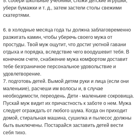
5. собери школьные учебники, сложи детские игрушки,
убери бумажки и т. д., затем застели столы свежими
скатертями.
6. в холодные месяца года ты должна заблаговременно
разжигать камин, чтобы уберечь своего мужа от
простуды. Твой муж ощутит, что достиг уютной гавани
отдыха и порядка, вследствие чего воодушевит тебя. В
конечном счете, снабжение мужа комфортом доставит
тебе безграничное персональное удовольствие и
удовлетворение.
7. подготовь детей. Вымой детям руки и лица (если они
маленькие), расчеши им волосы и, в случае
необходимости, переодень. Дети - маленькие сокровища.
Пускай муж видит их причастность к заботе о нем. Мужа
следует ограждать от любого шума. Когда он приходит
домой, стиральная машина, сушилка и пылесос должны
быть выключены. Постарайся заставить детей вести
себя тихо.