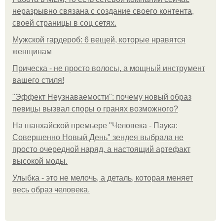
неразрывно связана с создание своего контента,
своей страницы в соц сетях.
Мужской гардероб: 6 вещей, которые нравятся
женщинам
Прическа - не просто волосы, а мощный инструмент
вашего стиля!
"Эффект Неузнаваемости": почему новый образ
певицы вызвал споры о гранях возможного?
На шанхайской премьере "Человека - Паука:
Совершенно Новый День" зендея выбрала не
просто очередной наряд, а настоящий артефакт
высокой моды.
Улыбка - это не мелочь, а деталь, которая меняет
весь образ человека.