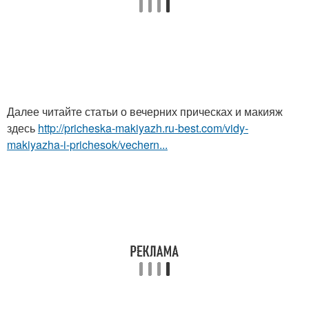
Далее читайте статьи о вечерних прическах и макияж
здесь
http://pricheska-makiyazh.ru-best.com/vidy-
makiyazha-i-prichesok/vechern...