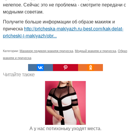
нелепое. Сейчас это не проблема - смотрите передачи с
модными советам.
Получите больше информации об образе макияж и
прическа
http://pricheska-makiyazh.ru-best.com/kak-delat-
pricheski-i-makiyazh/obr...
Категории:
Маникюр педикюр макияж прическа
,
Модный макияж и прическа
,
Образ
макияж и прическа
Читайте также
А у нас потихоньку уходят места.