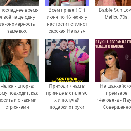
 последнее время
Всем привет! С 1
Barbie Sun Lov
я всё чаще одну
июня по 16 июня у
Malibu 70s.
закономерность
нас гостит стилист
замечаю.
сарская Наталья
яневич.
Челка - шторка:
Приходи к нам в
На шанхайско
ому подходит, как
прикиде в стиле 90
премьере
носить и с какими
х и получай
"Человека - Пау
стрижками
подарки от руки
Совершенно
сочетать.
вверх!
Новый День"
зендея выбрала
просто очеред