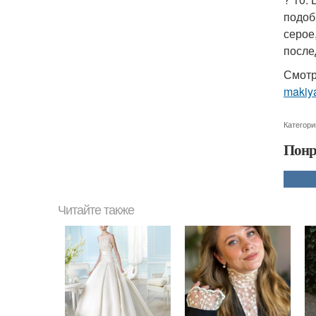
подоб
серое
после
Смотр
makiya
Категори
Понр
Читайте также