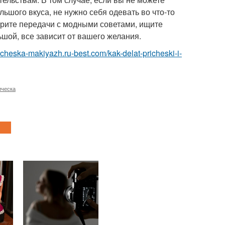
льшого вкуса, не нужно себя одевать во что-то
отрите передачи с модными советами, ищите
ой, все зависит от вашего желания.
richeska-makiyazh.ru-best.com/kak-delat-pricheski-i-
ическа