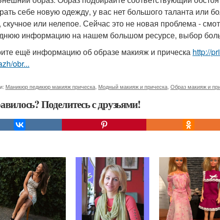
рать себе новую одежду, у вас нет большого таланта или бо
, скучное или нелепое. Сейчас это не новая проблема - см
днюю информацию на нашем большом ресурсе, выбор больш
ите ещё информацию об образе макияж и прическа
http://p
zh/obr...
и:
Маникюр педикюр макияж прическа
,
Модный макияж и прическа
,
Образ макияж и пр
авилось? Поделитесь с друзьями!