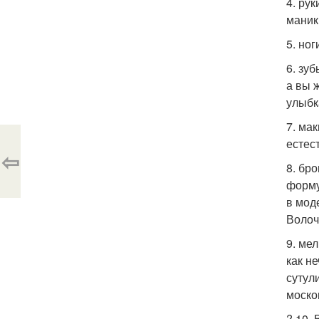
4. ру
маник
5. но
6. зу
а вы 
улыбк
7. ма
естес
⇦
8. бр
форму
в мод
Волоч
9. ме
как н
сутул
моско
? 10.