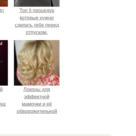
in
Топ 5 процедур
которые нужно
сделать тебе перед
отпуском.
й
Локоны для
эффектной
ка:
мамочки и её
обворожительной
дочурки.
 не
ной