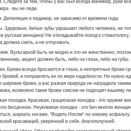
ки. Следите за тем, чтобы у вас был всегда маникюр, руки вс
юра - вы не леди.
ги. Депиляция и педикюр, не зависимо от времени года.
бы. Здоровые, белые зубы украшают любого человека, не т
же русская женщина! Не откладывайте поход к стоматологу,
а должна сиять, а не отпугивать.
кияж. Вульгарной быть не модно и это не женственно, поэт
твенному, акцент должен быть, либо на глаза, либо на губы.
ови. Брови всегда бросаются в глаза, а неопрятные брови с
 бровей, и поправлять ее по мере надобности. Не нужно ид
е широкие брови, а вас разная природа не наградила такими
кова, возможно такие брови совсем не подходят вашему ли
лкая походка. Красивая, грациозная походка - это оружие ж
ечто бесценное. Неуклюжая походка - это бич многих женщи
иться, шаркать ногами, "Водить Носом" по новому асфальту
вской красавицей, уверенной в себе, благополучной.
 Внешний образ. Образ подбирайте соответствующий обстоят