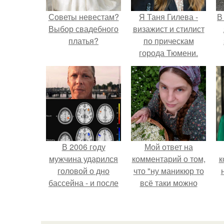
Советы невестам?
Я Таня Гилева -
В
Выбор свадебного
визажист и стилист
платья?
по прическам
города Тюмени.
В 2006 году
Мой ответ на
мужчина ударился
комментарий о том,
к
головой о дно
что "ну маникюр то
бассейна - и после
всё таки можно
этого его жизнь
было бы сделать.
изменилась самым
странным образом.