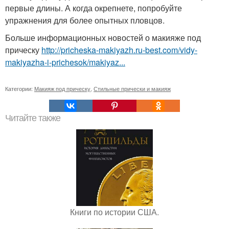
первые длины. А когда окрепнете, попробуйте
упражнения для более опытных пловцов.
Больше информационных новостей о макияже под
прическу
http://pricheska-makiyazh.ru-best.com/vidy-
makiyazha-i-prichesok/makiyaz...
Категории:
Макияж под прическу
,
Стильные прически и макияж
Читайте также
Книги по истории США.