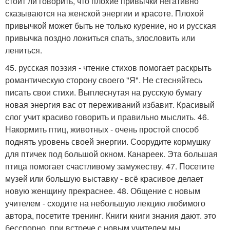
стоит ли говорить, что плохие привычки негативно
сказываются на женской энергии и красоте. Плохой
привычкой может быть не только курение, но и русская
привычка поздно ложиться спать, злословить или
лениться.
45. русская поэзия - чтение стихов помогает раскрыть
романтическую сторону своего "Я". Не стесняйтесь
писать свои стихи. Выплеснутая на русскую бумагу
новая энергия вас от переживаний избавит. Красивый
слог учит красиво говорить и правильно мыслить. 46.
Накормить птиц, животных - очень простой способ
поднять уровень своей энергии. Соорудите кормушку
для птичек под большой окном. Канареек. Эта большая
птица помогает счастливому замужеству. 47. Посетите
музей или большую выставку - всё красивое делает
новую женщину прекраснее. 48. Общение с новым
учителем - сходите на небольшую лекцию любимого
автора, посетите тренинг. Книги книги знания дают. это
бесспорно. при встрече с новым учителем мы