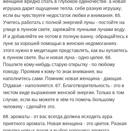
женщине вредно спать в глубокой одиночестве. а новая
игрушка дарит ощущение тепла. себе разную игрушку,
если вы чувствуете недостаток любви и внимания. 65.
Учитесь работать с полной энергией луны - постойте на
улице в лунном свете, заряжайте лунными лучами воду.
И и добавляйте ее потом в полную ванну. обращайтесь к
луне за хорошей помощью в женских недомоганиях.
этого нужно в медитации представлять, как вы купаетесь
в лунном свете. Вы и новая луна - одно целое. 66.
Пошлите кому-нибудь старую открытку - по любому
поводу. Проявив к кому-то знак внимания, вы
наполнитесь сами. Помним: новая женщина - дающая.
Отдавая - наполняется. 67. Благотворительность - это в
чистом виде выражение женской энергии. Только в том
случае, если вы можете в чём-то помочь большому
человеку - сделайте это.
68. ароматы - от вас всегда должна исходить аура
приятного аромата. Новая женщина - это цветок. Разная
покупка новых духов и выбор хорошего аромата