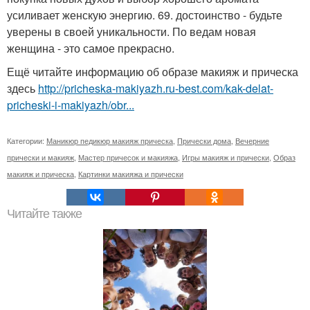
усиливает женскую энергию. 69. достоинство - будьте
уверены в своей уникальности. По ведам новая
женщина - это самое прекрасно.
Ещё читайте информацию об образе макияж и прическа
здесь
http://pricheska-makiyazh.ru-best.com/kak-delat-
pricheski-i-makiyazh/obr...
Категории:
Маникюр педикюр макияж прическа
,
Прически дома
,
Вечерние
прически и макияж
,
Мастер причесок и макияжа
,
Игры макияж и прически
,
Образ
макияж и прическа
,
Картинки макияжа и прически
Читайте также