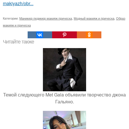
makiyazh/obr...
Категории:
Маникюр педикюр макияж прическа
,
Модный макияж и прическа
,
Образ
макияж и прическа
Читайте также
Темой следующего Met Gala объявили творчество джона
Гальяно.