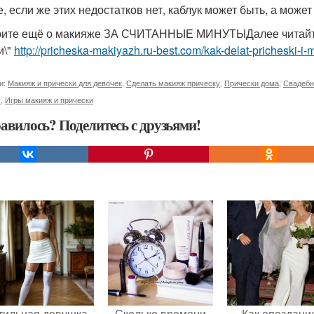
е, если же этих недостатков нет, каблук может быть, а может
ите ещё о макияже ЗА СЧИТАННЫЕ МИНУТЫДалее читайте с
и\"
http://pricheska-makiyazh.ru-best.com/kak-delat-pricheski-i-
и:
Макияж и прически для девочек
,
Сделать макияж прическу
,
Прически дома
,
Свадебн
у
,
Игры макияж и прически
авилось? Поделитесь с друзьями!
тильная девушка -
Сколько времени
Как опоздани