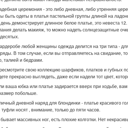
вадебная церемония - это либо дневная, либо утренняя це
ы быть одеты в платья пастельной группы длиной на ладон
т день демонстрирует длинное белое платье, это невеста 12. 
лания делать макияж, то можно надеть солнцезащитные очк
десятых.
 гардеробе любой женщины одежда делится на три типа - для 
аряды. В том случае, если вы отправляетесь на свидание, 
ю, талией и бедрами.
ересмотрите свою коллекцию шарфиков, платков и губных по
дете прекрасно выглядеть, даже если надели тот цвет, кото
сли ваша юбка или платье задирается вверх при ходьбе, ва
размер побольше.
тличный дневной наряд для блондинки - платье красивого го
 туфли носят , внимание, только до пяти часов.
е бывает массивных ног, есть плохие колготки. Нет некрас