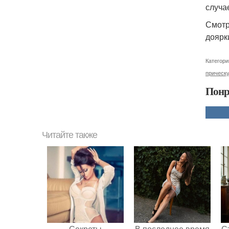
случа
Смотр
доярк
Категори
прическ
Понр
Читайте также
Секреты
В последнее время
С