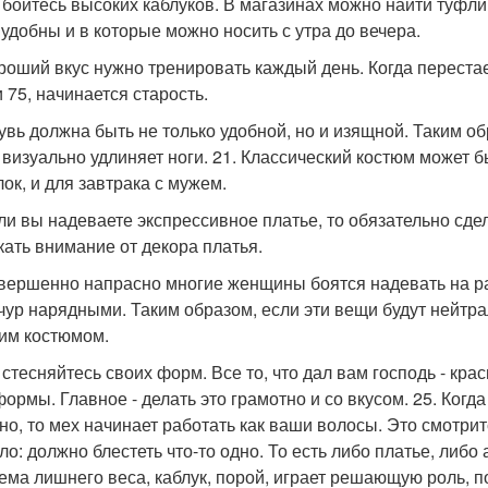
е бойтесь высоких каблуков. В магазинах можно найти туфли
 удобны и в которые можно носить с утра до вечера.
ороший вкус нужно тренировать каждый день. Когда перестаеш
 75, начинается старость.
бувь должна быть не только удобной, но и изящной. Таким о
о визуально удлиняет ноги. 21. Классический костюм может б
лок, и для завтрака с мужем.
сли вы надеваете экспрессивное платье, то обязательно сде
кать внимание от декора платья.
овершенно напрасно многие женщины боятся надевать на ра
чур нарядными. Таким образом, если эти вещи будут нейтра
им костюмом.
е стесняйтесь своих форм. Все то, что дал вам господь - кра
формы. Главное - делать это грамотно и со вкусом. 25. Ког
но, то мех начинает работать как ваши волосы. Это смотрит
ло: должно блестеть что-то одно. То есть либо платье, либо 
ема лишнего веса, каблук, порой, играет решающую роль, п