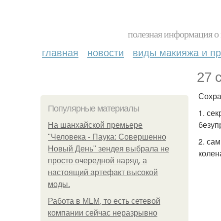
полезная информация о 
главная
новости
виды макияжа и пр
27 
Сохра
Популярные материалы
1. се
безуп
На шанхайской премьере
"Человека - Паука: Совершенно
2. са
Новый День" зендея выбрала не
колен
просто очередной наряд, а
настоящий артефакт высокой
моды.
Работа в MLM, то есть сетевой
компании сейчас неразрывно