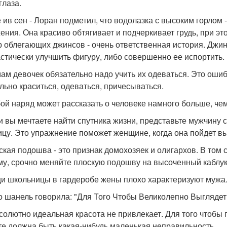
глаза.
е ив сен - Лоран подметил, что водолазка с высоким горлом
ения. Она красиво обтягивает и подчеркивает грудь, при эт
 облегающих джинсов - очень ответственная история. Джинс
стически улучшить фигуру, либо совершенно ее испортить.
мам девочек обязательно надо учить их одеваться. Это ошиб
льно краситься, одеваться, причесываться.
бой наряд может рассказать о человеке намного больше, чем
ли вы мечтаете найти спутника жизни, представьте мужчину с
ицу. Это упражнение поможет женщине, когда она пойдет вы
ская подошва - это признак домохозяек и олигархов. В том с
му, срочно меняйте плоскую подошву на высоченный каблук
щи школьницы в гардеробе жены плохо характеризуют мужа
ко шанель говорила: "Для Того Чтобы Великолепно Выглядет
бсолютно идеальная красота не привлекает. Для того чтобы
те должна быть какая-нибудь маленькая неправильность.