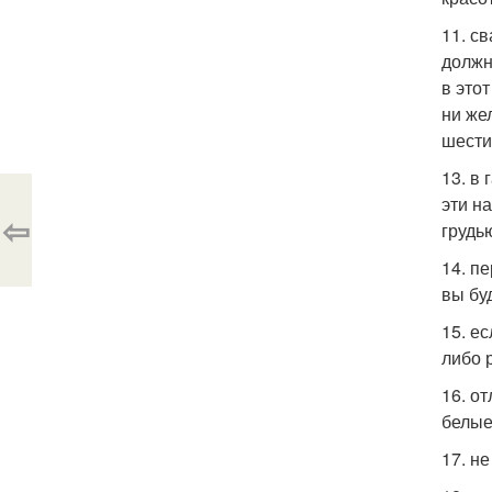
11. с
должн
в это
ни же
шести
13. в
эти н
⇦
грудь
14. п
вы бу
15. е
либо 
16. о
белые
17. н