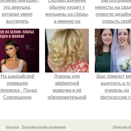
это девушка,
обычно уходит у
невесты на сва
которая умеет
женщины на сборы,
помогло дизайн
выглядеть
а именно на
открыть свой
привлекательно и
макияж, причёску,
бренд.
легантно в любои
подбор одежды?
ситуации.
На шанхайской
Локоны для
Щас приедут м
премьере
эффектной
выкупать а ту
Человека - Паука:
мамочки и её
очередь на
Совершенно
обворожительной
фотосессию с
Новый День"
дочурки.
мной.
ендея выбрала не
росто очередной
аряд, а настоящий
Контакты
Пользовательское соглашение
Обратная св