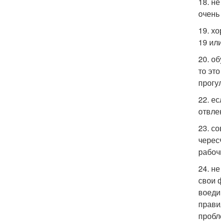
18. н
очень
19. х
19 или
20. о
то эт
прогу
22. е
отвле
23. с
черес
рабоч
24. н
свои 
воеди
прави
пробл