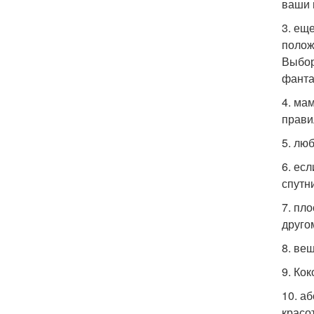
ваши 
3. ещ
полож
Выбор
фанта
4. ма
прави
5. лю
6. ес
спутн
7. пло
друго
8. ве
9. Ко
10. а
красо