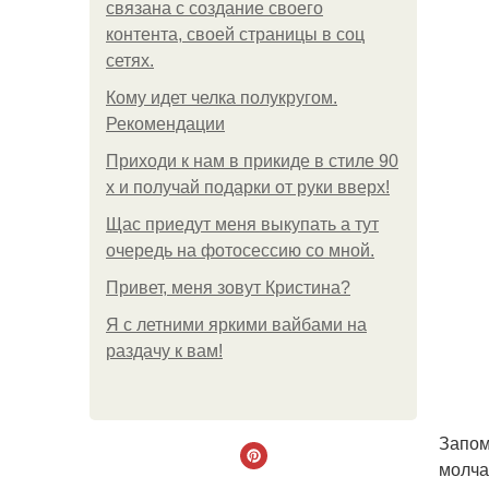
связана с создание своего
контента, своей страницы в соц
сетях.
Кому идет челка полукругом.
Рекомендации
Приходи к нам в прикиде в стиле 90
х и получай подарки от руки вверх!
Щас приедут меня выкупать а тут
очередь на фотосессию со мной.
Привет, меня зовут Кристина?
Я с летними яркими вайбами на
раздачу к вам!
Запом
молча