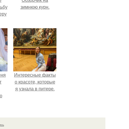
дьбу
зимнюю курн.
еру
еня
Интересные факты
т
о красоте, которые
я узнала в питере.
о
язь