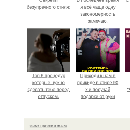
безупречного стиля:
я всё чаще одну
закономерность
замечаю.
э
Топ 5 процедур
Приходи к нам в
которые нужно
прикиде в стиле 90
сделать тебе перед
х и получай
"
отпуском.
подарки от руки
вверх!
з
п
н
© 2026 Прическа и макияж