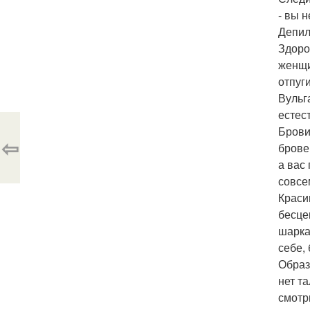
- вы н
Депил
Здоро
женщи
отпуги
Вульг
естест
Брови
⇦
брове
а вас
совсе
Краси
бесце
шарка
себе,
Образ
нет т
смотр