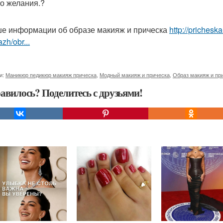
о желания.?
е информации об образе макияж и прическа
http://prichesk
zh/obr...
и:
Маникюр педикюр макияж прическа
,
Модный макияж и прическа
,
Образ макияж и пр
авилось? Поделитесь с друзьями!