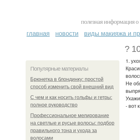
полезная информация о 
главная
новости
виды макияжа и пр
? 1
1. ух
Краси
Популярные материалы
волос
Брюнетка в блондинку: простой
Не об
способ изменить свой внешний вид
выпря
С чем и как носить гольфы и гетры:
Ухажи
полное руководство
- вот 
Профессиональное мелирование
на светлые и русые волосы: подбор
правильного тона и ухода за
волосами