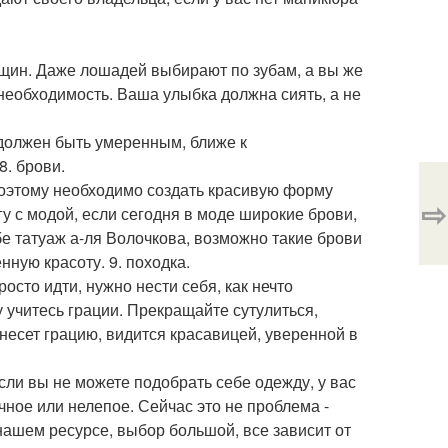
нщин. Даже лошадей выбирают по зубам, а вы же
 необходимость. Ваша улыбка должна сиять, а не
 должен быть умеренным, ближе к
8. брови.
 Поэтому необходимо создать красивую форму
⇨
гу с модой, если сегодня в моде широкие брови,
бе татуаж а-ля Волочкова, возможно такие брови
ную красоту. 9. походка.
осто идти, нужно нести себя, как нечто
 учитесь грации. Прекращайте сутулиться,
несет грацию, видится красавицей, уверенной в
ли вы не можете подобрать себе одежду, у вас
учное или нелепое. Сейчас это не проблема -
ашем ресурсе, выбор большой, все зависит от