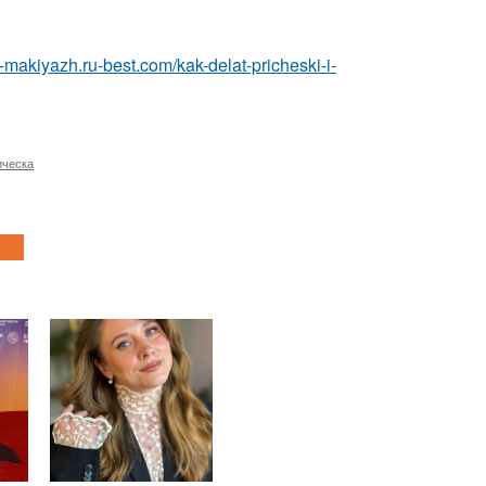
a-makiyazh.ru-best.com/kak-delat-pricheski-i-
ическа