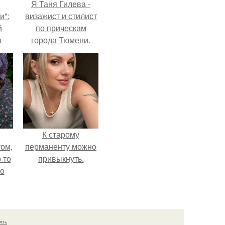
Я Таня Гилева -
и":
визажист и стилист
й
по прическам
ы
города Тюмени.
 о
К старому
ом,
перманенту можно
 то
привыкнуть.
но
ь.
язь