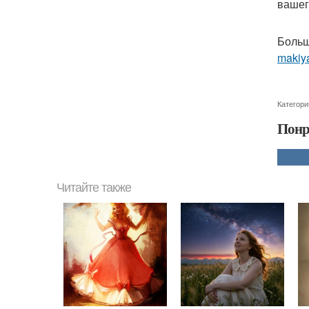
вашег
Больш
makiya
Категори
Понр
Читайте также