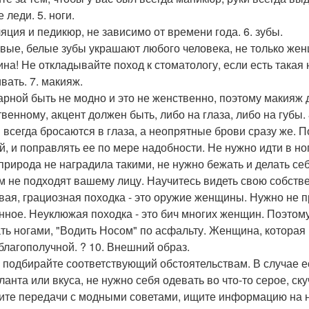
е леди. 5. ноги.
яция и педикюр, не зависимо от времени года. 6. зубы.
вые, белые зубы украшают любого человека, не только же
на! Не откладывайте поход к стоматологу, если есть такая
вать. 7. макияж.
арной быть не модно и это не женственно, поэтому макияж
венному, акцент должен быть, либо на глаза, либо на губы. 
 всегда бросаются в глаза, а неопрятные брови сразу же.
й, и поправлять ее по мере надобности. Не нужно идти в но
 природа не наградила такими, не нужно бежать и делать се
м не подходят вашему лицу. Научитесь видеть свою собствен
вая, грациозная походка - это оружие женщины. Нужно не пр
нное. Неуклюжая походка - это бич многих женщин. Поэтому
ть ногами, "Водить Носом" по асфальту. Женщина, которая 
 благополучной. ? 10. Внешний образ.
 подбирайте соответствующий обстоятельствам. В случае ес
аланта или вкуса, не нужно себя одевать во что-то серое, ск
ите передачи с модными советами, ищите информацию на н