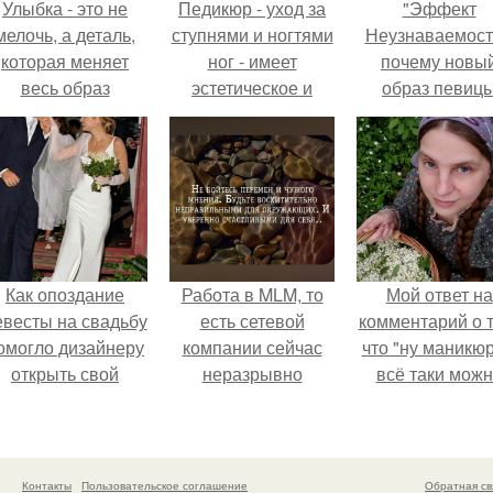
Улыбка - это не
Педикюр - уход за
"Эффект
мелочь, а деталь,
ступнями и ногтями
Неузнаваемост
которая меняет
ног - имеет
почему новы
весь образ
эстетическое и
образ певиц
человека.
профилактическое
вызвал споры
значение и
гранях
является
возможного?
обязательной
процедурой.
Как опоздание
Работа в MLM, то
Мой ответ на
евесты на свадьбу
есть сетевой
комментарий о т
омогло дизайнеру
компании сейчас
что "ну маникюр
открыть свой
неразрывно
всё таки мож
бренд.
связана с создание
было бы сделат
своего контента,
своей страницы в
соц сетях.
Контакты
Пользовательское соглашение
Обратная св