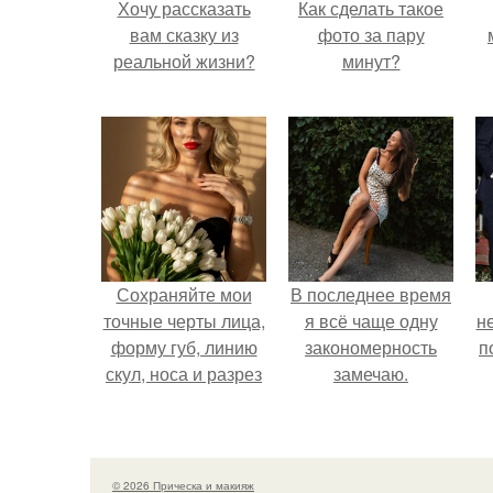
Хочу рассказать
Как сделать такое
вам сказку из
фото за пару
реальной жизни?
минут?
Сохраняйте мои
В последнее время
точные черты лица,
я всё чаще одну
н
форму губ, линию
закономерность
п
скул, носа и разрез
замечаю.
глаз.
© 2026 Прическа и макияж