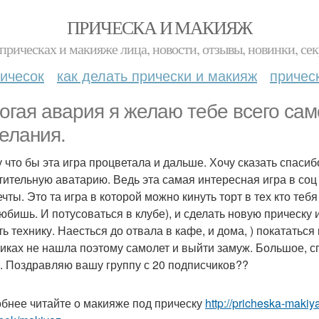
ПРИЧЕСКА И МАКИЯЖ
прическах и макияже лица, новости, отзывы, новинки, сек
ичесок
как делать прически и макияж
причес
огая авария я желаю тебе всего сам
елания.
у что бы эта игра процветала и дальше. Хочу сказать спасиб
тительную аватарию. Ведь эта самая интересная игра в соц 
ечты. Это та игра в которой можно кинуть торт в тех кто теб
любишь. И потусоваться в клубе), и сделать новую прическу
ть технику. Наесться до отвала в кафе, и дома, ) покататьс
иках не нашла поэтому самолет и выйти замуж. Большое, сп
. Поздравляю вашу группу с 20 подписчиков??
бнее читайте о макияже под прическу
http://pricheska-makiy