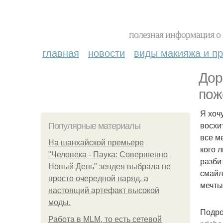
полезная информация о 
главная
новости
виды макияжа и пр
Дор
пож
Я хоч
восхи
Популярные материалы
все м
На шанхайской премьере
кого 
"Человека - Паука: Совершенно
разби
Новый День" зендея выбрала не
смайл
просто очередной наряд, а
мечты
настоящий артефакт высокой
моды.
Подро
Работа в MLM, то есть сетевой