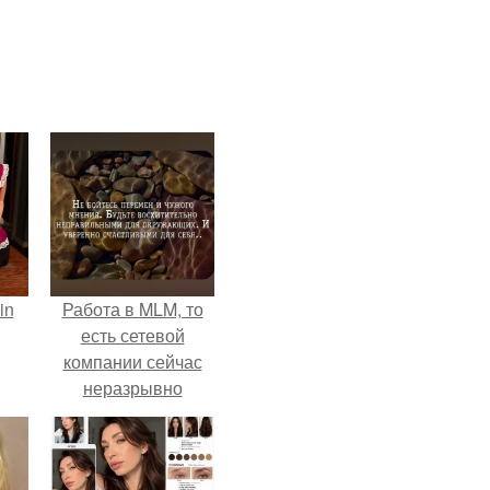
in
Работа в MLM, то
есть сетевой
компании сейчас
неразрывно
связана с создание
своего контента,
своей страницы в