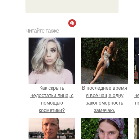
Читайте также
Кaк скрыть
В последнее время
недостатки лица, с
я всё чаще одну
н
помощью
закономерность
п
косметики?
замечаю.