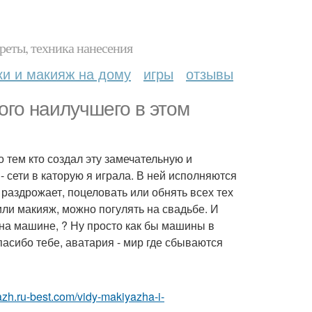
реты, техника нанесения
ки и макияж на дому
игры
отзывы
ого наилучшего в этом
о тем кто создал эту замечательную и
- сети в каторую я играла. В ней исполняются
я раздрожает, поцеловать или обнять всех тех
 или макияж, можно погулять на свадьбе. И
я на машине, ? Ну просто как бы машины в
асибо тебе, аватария - мир где сбываются
azh.ru-best.com/vidy-makiyazha-i-