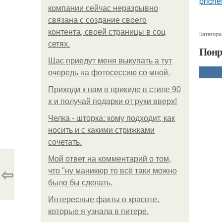
priche
компании сейчас неразрывно
связана с создание своего
контента, своей страницы в соц
Категори
сетях.
Понр
Щас приедут меня выкупать а тут
очередь на фотосессию со мной.
Приходи к нам в прикиде в стиле 90
х и получай подарки от руки вверх!
Челка - шторка: кому подходит, как
носить и с какими стрижками
сочетать.
Мой ответ на комментарий о том,
⇦
что "ну маникюр то всё таки можно
было бы сделать.
Интересные факты о красоте,
которые я узнала в питере.