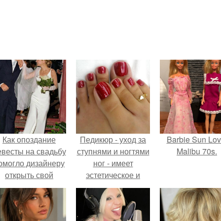
Как опоздание
Педикюр - уход за
Barbie Sun Lov
евесты на свадьбу
ступнями и ногтями
Malibu 70s.
омогло дизайнеру
ног - имеет
открыть свой
эстетическое и
бренд.
профилактическое
значение и
является