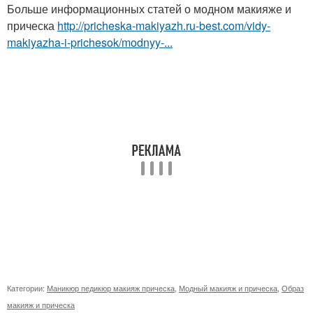
Больше информационных статей о модном макияже и
прическа
http://pricheska-makiyazh.ru-best.com/vidy-
makiyazha-i-prichesok/modnyy-...
Категории:
Маникюр педикюр макияж прическа
,
Модный макияж и прическа
,
Образ
макияж и прическа