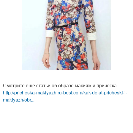
Смотрите ещё статьи об образе макияж и прическа
http://pricheska-makiyazh.ru-best.com/kak-delat-pricheski-i-
makiyazh/obr...