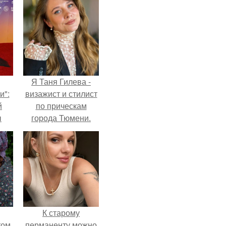
Я Таня Гилева -
и":
визажист и стилист
й
по прическам
ы
города Тюмени.
 о
К старому
ом,
перманенту можно