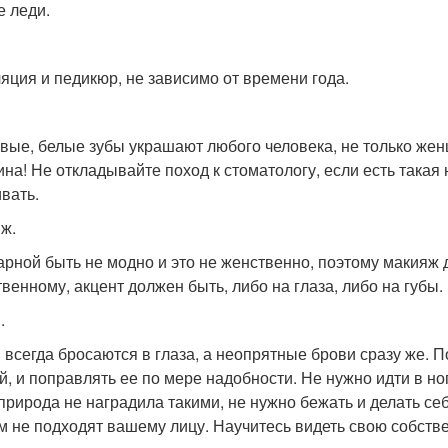
е леди.
яция и педикюр, не зависимо от времени года.
вые, белые зубы украшают любого человека, не только же
на! Не откладывайте поход к стоматологу, если есть такая
ивать.
ж.
арной быть не модно и это не женственно, поэтому макияж
твенному, акцент должен быть, либо на глаза, либо на губы.
.
 всегда бросаются в глаза, а неопрятные брови сразу же.
й, и поправлять ее по мере надобности. Не нужно идти в но
 природа не наградила такими, не нужно бежать и делать се
м не подходят вашему лицу. Научитесь видеть свою собстве