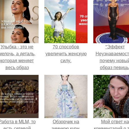
Улыбка - это не
70 способов
"Эффект
мелочь, а деталь,
увеличить женскую
Неузнаваемост
которая меняет
силу.
почему новы
весь образ
образ певиц
человека.
вызвал споры
гранях
возможного?
Работа в MLM, то
Обзорчик на
Мой ответ на
есть сетевой
зимнюю курн.
комментарий о т