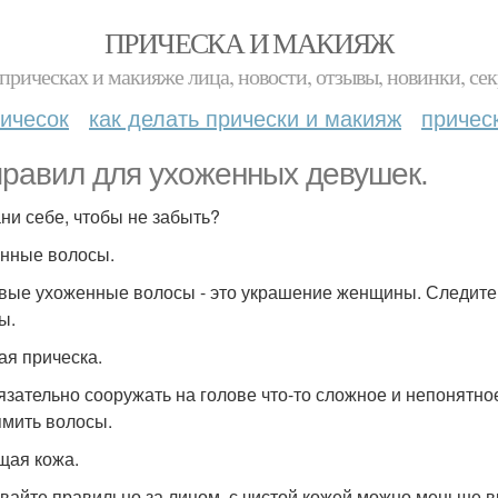
ПРИЧЕСКА И МАКИЯЖ
прическах и макияже лица, новости, отзывы, новинки, сек
ичесок
как делать прически и макияж
причес
правил для ухоженных девушек.
ни себе, чтобы не забыть?
нные волосы.
вые ухоженные волосы - это украшение женщины. Следите з
ы.
ая прическа.
язательно сооружать на голове что-то сложное и непонятное
мить волосы.
ая кожа.
вайте правильно за лицом, с чистой кожей можно меньше в