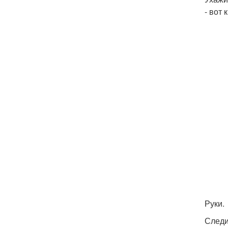
- вот
Руки.
Следи