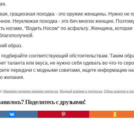
ка.
вая, грациозная походка - это оружие женщины. Нужно не пр
нное. Неуклюжая походка - это бич многих женщин. Поэтому
ть ногами, "Водить Носом" по асфальту. Женщина, которая 
 благополучной.
ий образ.
 подбирайте соответствующий обстоятельствам. Таким обра
 нет таланта или вкуса, не нужно себя одевать во что-то сер
трите передачи с модными советами, ищите информацию на 
о желания.
и:
Маникюр педикюр макияж прическа
,
Модный макияж и прическа
,
Образ макияж и пр
авилось? Поделитесь с друзьями!