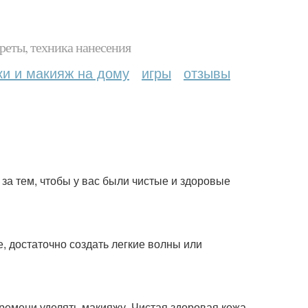
реты, техника нанесения
ки и макияж на дому
игры
отзывы
а тем, чтобы у вас были чистые и здоровые
, достаточно создать легкие волны или
ремени уделять макияжу. Чистая здоровая кожа