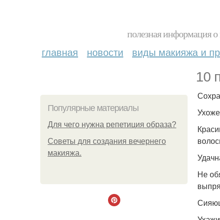
полезная информация о 
главная
новости
виды макияжа и пр
10 
Сохра
Популярные материалы
Ухоже
Для чего нужна репетиция образа?
Краси
волос
Советы для создания вечернего
макияжа.
Удачн
Не об
выпря
Сияющ
Ухажи