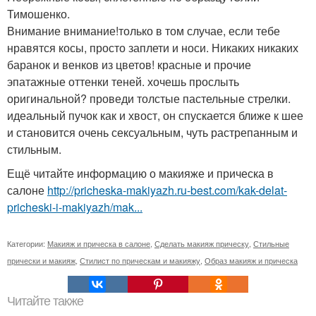
Тимошенко.
Внимание внимание!только в том случае, если тебе
нравятся косы, просто заплети и носи. Никаких никаких
баранок и венков из цветов! красные и прочие
эпатажные оттенки теней. хочешь прослыть
оригинальной? проведи толстые пастельные стрелки.
идеальный пучок как и хвост, он спускается ближе к шее
и становится очень сексуальным, чуть растрепанным и
стильным.
Ещё читайте информацию о макияже и прическа в
салоне
http://pricheska-makiyazh.ru-best.com/kak-delat-
pricheski-i-makiyazh/mak...
Категории:
Макияж и прическа в салоне
,
Сделать макияж прическу
,
Стильные
прически и макияж
,
Стилист по прическам и макияжу
,
Образ макияж и прическа
Читайте также