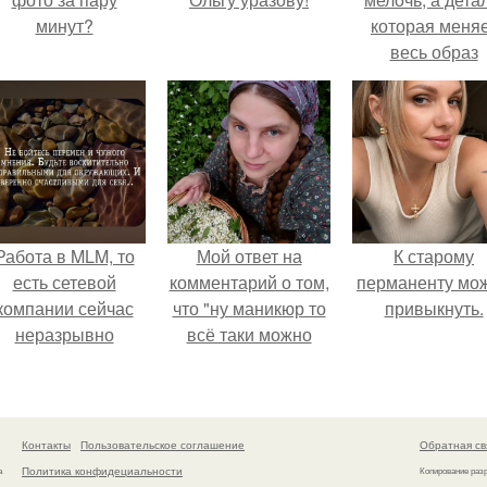
минут?
которая меня
весь образ
человека.
Работа в MLM, то
Мой ответ на
К старому
есть сетевой
комментарий о том,
перманенту мо
компании сейчас
что "ну маникюр то
привыкнуть.
неразрывно
всё таки можно
вязана с создание
было бы сделать.
своего контента,
своей страницы в
соц сетях.
Контакты
Пользовательское соглашение
Обратная св
Политика конфидециальности
а
Копирование раз