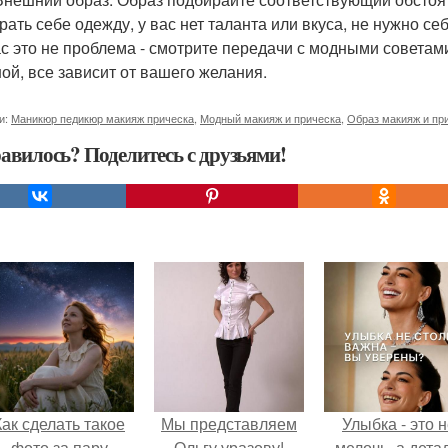
рать себе одежду, у вас нет таланта или вкуса, не нужно себ
с это не проблема - смотрите передачи с модными совета
ой, все зависит от вашего желания.
и:
Маникюр педикюр макияж прическа
,
Модный макияж и прическа
,
Образ макияж и пр
авилось? Поделитесь с друзьями!
Как сделать такое
Мы представляем
Улыбка - это 
фото за пару
Ольгу уразову!
мелочь, а детал