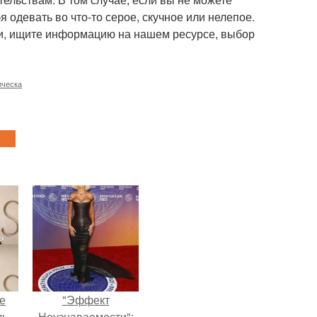
я одевать во что-то серое, скучное или нелепое.
ми, ищите информацию на нашем ресурсе, выбор
ическа
не
"Эффект
ь,
Неузнаваемости":