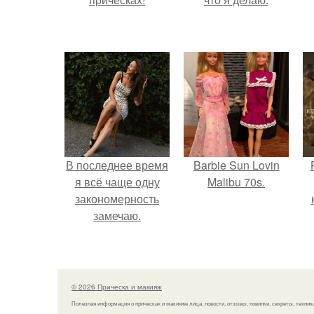
В последнее время
Barbie Sun Lovin
я всё чаще одну
Malibu 70s.
закономерность
замечаю.
с
© 2026 Прическа и макияж
Полезная информация о прическах и макияже лица, новости, отзывы, новинки, секреты, техник