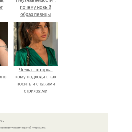
ет
почему новый
образ певицы
вызвал споры о
гранях
возможного?
Челка - шторка:
жно
кому подходит, как
носить и с какими
стрижками
сочетать.
язь
решено при указании обратной гиперссылки.