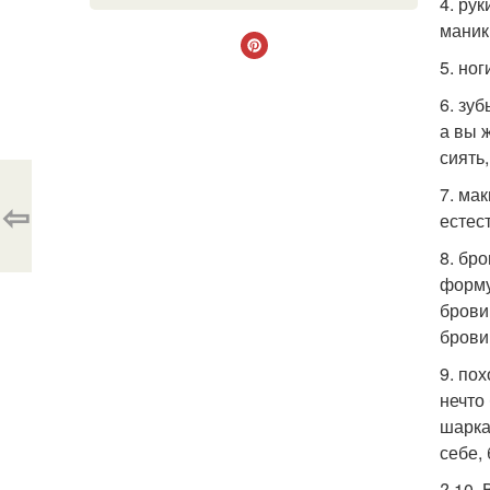
4. ру
маник
5. но
6. зу
а вы 
сиять,
7. ма
⇦
естес
8. бр
форму
брови
брови
9. по
нечто
шарка
себе,
? 10.