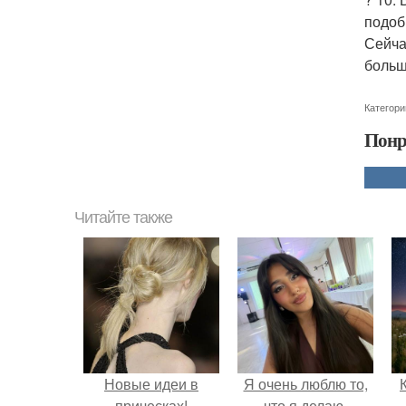
подоб
Сейча
больш
Категори
Понр
Читайте также
Новые идеи в
Я очень люблю то,
прическах!
что я делаю.