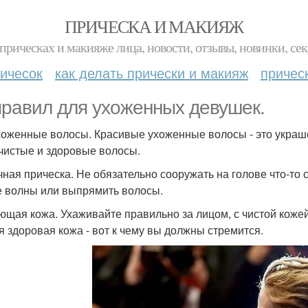
ПРИЧЕСКА И МАКИЯЖ
прическах и макияже лица, новости, отзывы, новинки, сек
ичесок
как делать прически и макияж
причес
правил для ухоженных девушек.
Ухоженные волосы. Красивые ухоженные волосы - это украш
чистые и здоровые волосы.
ачная прическа. Не обязательно сооружать на голове что-то
е волны или выпрямить волосы.
яющая кожа. Ухаживайте правильно за лицом, с чистой кож
я здоровая кожа - вот к чему вы должны стремится.