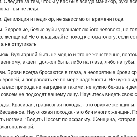
ки. Следите за тем, чтобы у вас был всегда маникюр, руки вс
юра - вы не леди.
ги. Депиляция и педикюр, не зависимо от времени года.
бы. Здоровые, белые зубы украшают любого человека, не т
же женщина! Не откладывайте поход к стоматологу, если ес
 а не отпугивать.
кияж. Вульгарной быть не модно и это не женственно, поэт
твенному, акцент должен быть, либо на глаза, либо на губы.
ови. Брови всегда бросаются в глаза, а неопрятные брови с
 бровей, и поправлять ее по мере надобности. Не нужно идт
, а вас природа не наградила такими, не нужно бежать и де
 совсем не подходят вашему лицу. Научитесь видеть свою 
ходка. Красивая, грациозная походка - это оружие женщины. 
 бесценное. Неуклюжая походка - это бич многих женщин. П
ть ногами, "Водить Носом" по асфальту. Женщина, которая 
 благополучной.
 Внешний образ. Образ подбирайте соответствующий обстоят