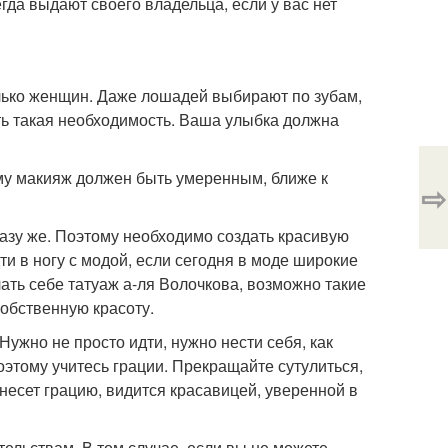
егда выдают своего владельца, если у вас нет
олько женщин. Даже лошадей выбирают по зубам,
ть такая необходимость. Ваша улыбка должна
ому макияж должен быть умеренным, ближе к
⇨
разу же. Поэтому необходимо создать красивую
и в ногу с модой, если сегодня в моде широкие
лать себе татуаж а-ля Волочкова, возможно такие
собственную красоту.
Нужно не просто идти, нужно нести себя, как
оэтому учитесь грации. Прекращайте сутулиться,
несет грацию, видится красавицей, уверенной в
ельствам. В том случае, если вы не можете