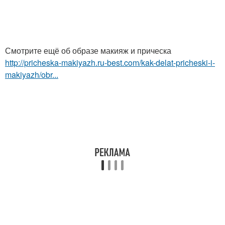
Смотрите ещё об образе макияж и прическа
http://pricheska-makiyazh.ru-best.com/kak-delat-pricheski-i-
makiyazh/obr...