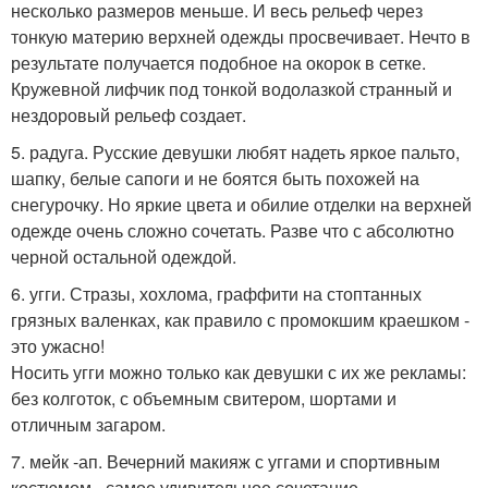
несколько размеров меньше. И весь рельеф через
тонкую материю верхней одежды просвечивает. Нечто в
результате получается подобное на окорок в сетке.
Кружевной лифчик под тонкой водолазкой странный и
нездоровый рельеф создает.
5. радуга. Русские девушки любят надеть яркое пальто,
шапку, белые сапоги и не боятся быть похожей на
снегурочку. Но яркие цвета и обилие отделки на верхней
одежде очень сложно сочетать. Разве что с абсолютно
черной остальной одеждой.
6. угги. Стразы, хохлома, граффити на стоптанных
грязных валенках, как правило с промокшим краешком -
это ужасно!
Носить угги можно только как девушки с их же рекламы:
без колготок, с объемным свитером, шортами и
отличным загаром.
7. мейк -ап. Вечерний макияж с уггами и спортивным
костюмом - самое удивительное сочетание.