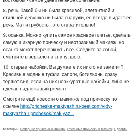
8. речь. Какой бы ни была красивой, элегантной и
стильной девушка ни была снаружи, ее всегда выдаст ее
речь. Мат и грубость - это отвратительно!
9. осанка. Можно купить самое красивое платье, сделать
самую шикарную прическу и неотразимый макияж, но
осанка может перечеркнуть все. Следите за собой,
смотрите в зеркало на спину, шею.
10. старые набойки. Вы думаете их никто не заметит?
Красивые модные туфли, сапоги, ботильоны сразу
теряют вид, если на них неаккуратные набойки, либо не
сделан надлежащий ремонт.
Смотрите ещё новости о макияже под прическу по
ссылке
http://pricheska-makiyazh.ru-best.com/vidy-
makiyazha-i-prichesok/makiyaz...
Категории:
Вечерние прически и макияж
,
Стильные прически и макияж
,
Сделать