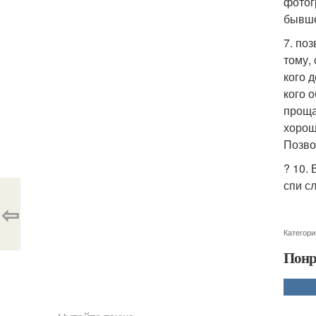
фотог
бывше
7. по
тому,
кого д
кого 
проща
хорош
Позво
? 10.
спи с
⇦
Категори
Понр