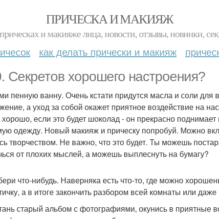
ПРИЧЕСКА И МАКИЯЖ
прическах и макияже лица, новости, отзывы, новинки, сек
ичесок
как делать прически и макияж
причес
0. Секретов хорошего настроения?
ими пенную ванну. Очень кстати придутся масла и соли для 
жение, а уход за собой окажет приятное воздействие на на
 хорошо, если это будет шоколад - он прекрасно поднимает 
ую одежду. Новый макияж и прическу попробуй. Можно вклю
сь творчеством. Не важно, что это будет. Ты можешь постар
чься от плохих мыслей, а можешь выплеснуть на бумагу?
збери что-нибудь. Наверняка есть что-то, где можно хорош
тичку, а в итоге закончить разбором всей комнаты или даже
стань старый альбом с фотографиями, окунись в приятные в