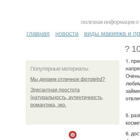
полезная информация о 
главная
новости
виды макияжа и пр
? 1
1. пр
напря
Популярные материалы
Очень
Мы делаем отличное фотоtehd?
любим
Элегантная простота
займи
(натуральность, аутентичность,
отвле
романтика, эко.
5. ра
косме
6. до