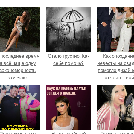
 последнее время
Стало грустно. Как
Как опоздани
я всё чаще одну
себе помочь?
невесты на сва
закономерность
помогло дизайн
замечаю.
открыть свой
бренд.
Приходи к нам в
На шанхайской
Глюкоза смени