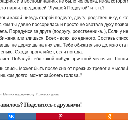
рафиях и в воспоминаниях не было человека, из-за которо
го парня, предавшей "Лучшей Подругой" и т. п.?
звони какой-нибудь старой подруге, другу, родственнику, с 
 с кем ты давно поссорилась и просто не хватала духу позво
ела. Порадуйся за друга (подругу, родственника. ), Если у н
обижена или злишься. Всех - всех, до единого. Составь спис
ешь, не держишь на них зла. Тебе обязательно должно стат
енько. Сходи прогуляйся, если погода.
ляет. Побалуй себя какой-нибудь приятной мелочью. Шоппи
 Выспись. Может быть после сна от прежних тревог и мыслей
лишком долго, может заболеть голова.?
и:
Макияж под прическу
,
Прически дома
авилось? Поделитесь с друзьями!