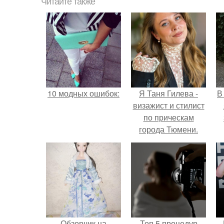
Читайте также
10 модных ошибок:
Я Таня Гилева -
В
визажист и стилист
по прическам
города Тюмени.
Обзорчик на
Топ 5 процедур