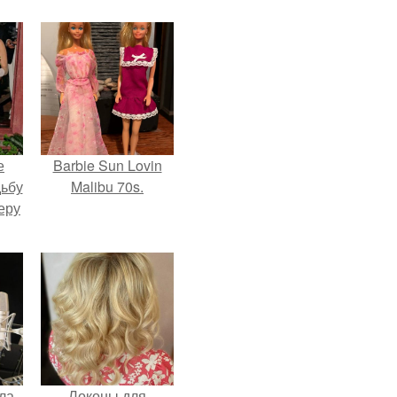
е
Barbie Sun Lovin
дьбу
Malibu 70s.
еру
ла
Локоны для