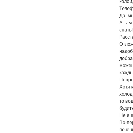
колой,
Телеф
Да, м
А там
спать
Расст
Отлож
надоб
добра
можеш
кажды
Попро
Хотя 
холод
то во
будит
Не еш
Во-пе
печен