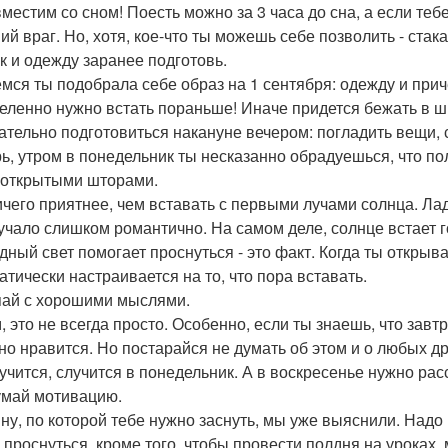
вместим со сном! Поесть можно за 3 часа до сна, а если тебе
ий враг. Но, хотя, кое-что ты можешь себе позволить - стак
к и одежду заранее подготовь.
мся ты подобрала себе образ на 1 сентября: одежду и приче
еленно нужно встать пораньше! Иначе придется бежать в ш
ательно подготовиться накануне вечером: погладить вещи, 
ь, утром в понедельник ты несказанно обрадуешься, что по
 открытыми шторами.
ичего приятнее, чем вставать с первыми лучами солнца. Ладн
учало слишком романтично. На самом деле, солнце встает г
дный свет помогает проснуться - это факт. Когда ты открыва
атически настраивается на то, что пора вставать.
ай с хорошими мыслями.
, это не всегда просто. Особенно, если ты знаешь, что завт
но нравится. Но постарайся не думать об этом и о любых 
лучится, случится в понедельник. А в воскресенье нужно рас
май мотивацию.
ну, по которой тебе нужно заснуть, мы уже выяснили. Надо в
 проснуться, кроме того, чтобы провести полдня на уроках,