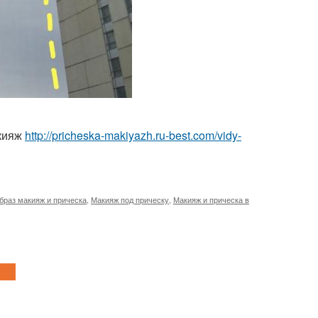
акияж
http://pricheska-makiyazh.ru-best.com/vidy-
браз макияж и прическа
,
Макияж под прическу
,
Макияж и прическа в