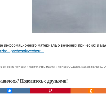
е информационного материала о вечерних прическах и м
zha-i-prichesok/vechern...
и:
Вечерние прически и макияж
,
Игры макияж и прически
,
Сделать макияж прическу
,
О
авилось? Поделитесь с друзьями!