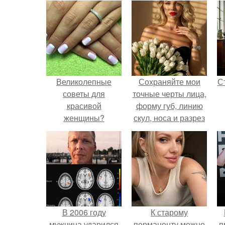
Великолепные
Сохраняйте мои
С
советы для
точные черты лица,
красивой
форму губ, линию
женщины?
скул, носа и разрез
глаз.
э
В 2006 году
К старому
мужчина ударился
перманенту можно
п