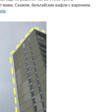
ет мама. Скажем, бельгийские вафли с варением.
rie
.