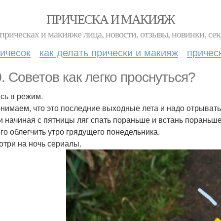
ПРИЧЕСКА И МАКИЯЖ
прическах и макияже лица, новости, отзывы, новинки, сек
ичесок
как делать прически и макияж
причес
0. Советов как легко проснуться?
сь в режим.
нимаем, что это последние выходные лета и надо отрыватьс
и начиная с пятницы ляг спать пораньше и встань пораньше
го облегчить утро грядущего понедельника.
отри на ночь сериалы.