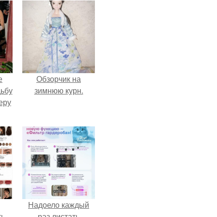
е
Обзорчик на
дьбу
зимнюю курн.
еру
Надоело каждый
ть
раз листать