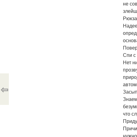
не со
злейш
Рюкза
Надее
опред
основ
Повер
Спи с
Нет н
прозв
приро
автом
⇦
Засып
Знаем
безум
что с
Приду
Причи
нужно