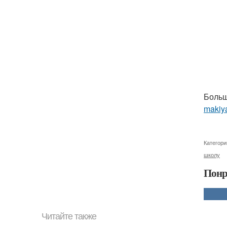
Больш
makiya
Категори
школу
Понр
Читайте также