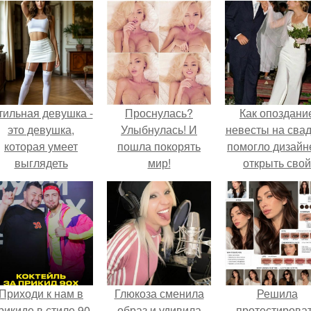
тильная девушка -
Проснулась?
Как опоздани
это девушка,
Улыбнулась! И
невесты на сва
которая умеет
пошла покорять
помогло дизайн
выглядеть
мир!
открыть свой
привлекательно и
бренд.
легантно в любои
ситуации.
Приходи к нам в
Глюкоза сменила
Решила
рикиде в стиле 90
образ и удивила
протестирова