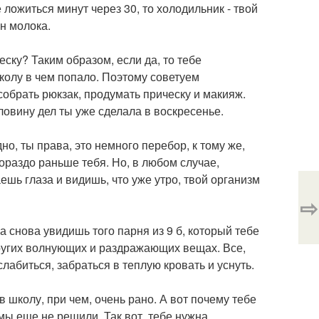
 ложиться минут через 30, то холодильник - твой
ан молока.
ску? Таким образом, если да, то тебе
колу в чем попало. Поэтому советуем
собрать рюкзак, продумать прическу и макияж.
ловину дел ты уже сделала в воскресенье.
о, ты права, это немного перебор, к тому же,
ораздо раньше тебя. Но, в любом случае,
ешь глаза и видишь, что уже утро, твой организм
⇨
ра снова увидишь того парня из 9 б, который тебе
других волнующих и раздражающих вещах. Все,
слабиться, забраться в теплую кровать и уснуть.
 школу, при чем, очень рано. А вот почему тебе
 мы еще не решили. Так вот, тебе нужна